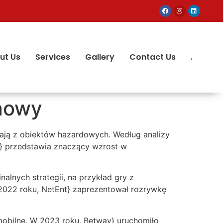
ut Us
Services
Gallery
Contact Us
.
nowy
stają z obiektów hazardowych. Według analizy
} przedstawia znaczący wzrost w
alnych strategii, na przykład gry z
2022 roku, NetEnt} zaprezentował rozrywkę
mobilne. W 2023 roku, Betway} uruchomiło