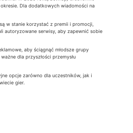
i okresie. Dla dodatkowych wiadomości na
ą w stanie korzystać z premii i promocji,
rali autoryzowane serwisy, aby zapewnić sobie
reklamowe, aby ściągnąć młodsze grupy
ć ważne dla przyszłości przemysłu
ne opcje zarówno dla uczestników, jak i
iecie gier.