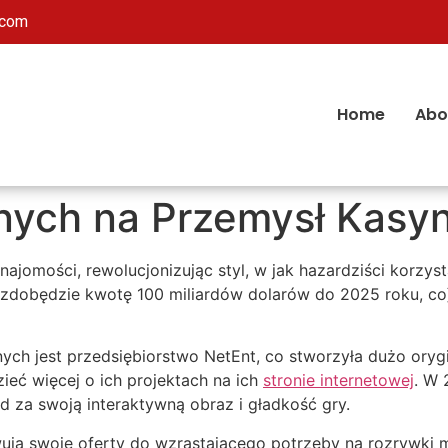
.com
Home
Abo
nych na Przemysł Kasy
najomości, rewolucjonizując styl, w jak hazardziści korzy
 zdobędzie kwotę 100 miliardów dolarów do 2025 roku, co
ch jest przedsiębiorstwo NetEnt, co stworzyła dużo orygin
eć więcej o ich projektach na ich
stronie internetowej
. W 
d za swoją interaktywną obraz i gładkość gry.
wują swoje oferty do wzrastającego potrzeby na rozrywki 