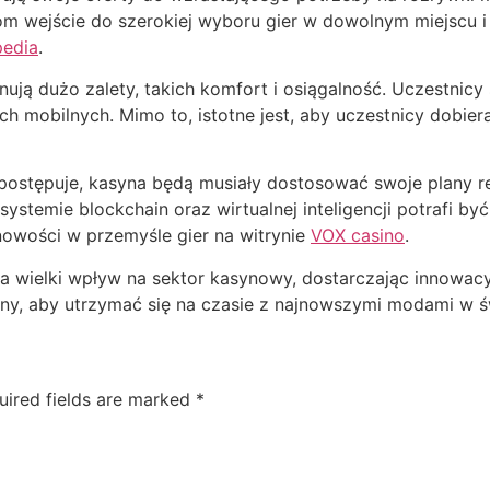
kom wejście do szerokiej wyboru gier w dowolnym miejscu 
pedia
.
ją dużo zalety, takich komfort i osiągalność. Uczestnicy s
ch mobilnych. Mimo to, istotne jest, aby uczestnicy dobie
ę postępuje, kasyna będą musiały dostosować swoje plany 
ystemie blockchain oraz wirtualnej inteligencji potrafi by
owości w przemyśle gier na witrynie
VOX casino
.
 wielki wpływ na sektor kasynowy, dostarczając innowacyj
y, aby utrzymać się na czasie z najnowszymi modami w św
uired fields are marked
*