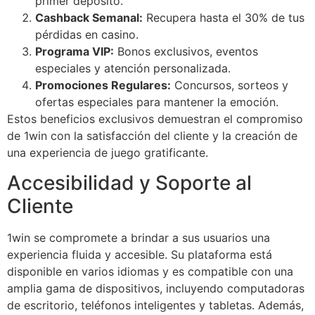
primer depósito.
Cashback Semanal:
Recupera hasta el 30% de tus
pérdidas en casino.
Programa VIP:
Bonos exclusivos, eventos
especiales y atención personalizada.
Promociones Regulares:
Concursos, sorteos y
ofertas especiales para mantener la emoción.
Estos beneficios exclusivos demuestran el compromiso
de 1win con la satisfacción del cliente y la creación de
una experiencia de juego gratificante.
Accesibilidad y Soporte al
Cliente
1win se compromete a brindar a sus usuarios una
experiencia fluida y accesible. Su plataforma está
disponible en varios idiomas y es compatible con una
amplia gama de dispositivos, incluyendo computadoras
de escritorio, teléfonos inteligentes y tabletas. Además,