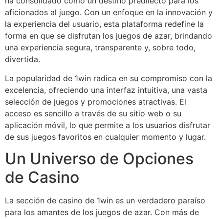
ha consolidado como un destino predilecto para los
aficionados al juego. Con un enfoque en la innovación y
la experiencia del usuario, esta plataforma redefine la
forma en que se disfrutan los juegos de azar, brindando
una experiencia segura, transparente y, sobre todo,
divertida.
La popularidad de 1win radica en su compromiso con la
excelencia, ofreciendo una interfaz intuitiva, una vasta
selección de juegos y promociones atractivas. El
acceso es sencillo a través de su sitio web o su
aplicación móvil, lo que permite a los usuarios disfrutar
de sus juegos favoritos en cualquier momento y lugar.
Un Universo de Opciones
de Casino
La sección de casino de 1win es un verdadero paraíso
para los amantes de los juegos de azar. Con más de