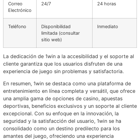
Correo
24/7
24 horas
Electrónico
Teléfono
Disponibilidad
Inmediato
limitada (consultar
sitio web)
La dedicación de 1win a la accesibilidad y el soporte al
cliente garantiza que los usuarios disfruten de una
experiencia de juego sin problemas y satisfactoria.
En resumen, 1win se destaca como una plataforma de
entretenimiento en línea completa y versátil, que ofrece
una amplia gama de opciones de casino, apuestas
deportivas, beneficios exclusivos y un soporte al cliente
excepcional. Con su enfoque en la innovación, la
seguridad y la satisfacción del usuario, 1win se ha
consolidado como un destino predilecto para los
amantes del juego, ofreciendo una experiencia