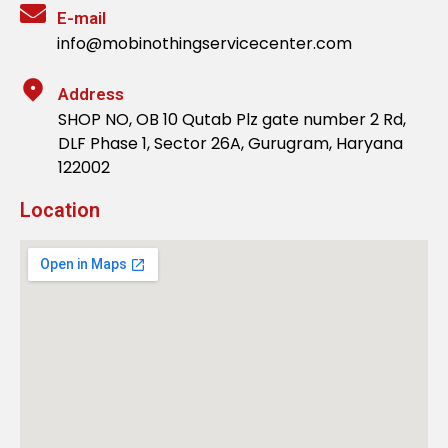
E-mail
info@mobinothingservicecenter.com
Address
SHOP NO, OB 10 Qutab Plz gate number 2 Rd,
DLF Phase 1, Sector 26A, Gurugram, Haryana
122002
Location