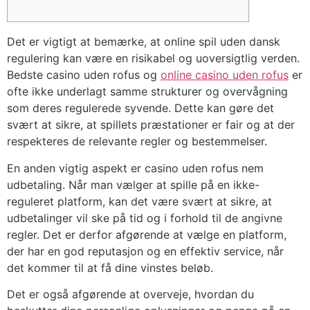
Det er vigtigt at bemærke, at online spil uden dansk
regulering kan være en risikabel og uoversigtlig verden.
Bedste casino uden rofus og
online casino uden rofus
er
ofte ikke underlagt samme strukturer og overvågning
som deres regulerede syvende. Dette kan gøre det
svært at sikre, at spillets præstationer er fair og at der
respekteres de relevante regler og bestemmelser.
En anden vigtig aspekt er casino uden rofus nem
udbetaling. Når man vælger at spille på en ikke-
reguleret platform, kan det være svært at sikre, at
udbetalinger vil ske på tid og i forhold til de angivne
regler. Det er derfor afgørende at vælge en platform,
der har en god reputasjon og en effektiv service, når
det kommer til at få dine vinstes beløb.
Det er også afgørende at overveje, hvordan du