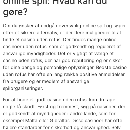
online spil: Hvad kan du
gøre?
Om du ønsker at undgå uoversynlig online spil og søger
efter et sikrere alternativ, er der flere muligheder til at
finde et casino uden rofus. Der findes mange online
casinoer uden rofus, som er godkendt og reguleret af
ansvarlige myndigheder. Det er vigtigt at vælge et
casino uden rofus, der har god reputering og er sikker
for dine penge og personlige oplysninger. Bedste casino
uden rofus har ofte en lang række positive anmeldelser
fra brugere og er medlem af ansvarlige
spilorganiseringer.
For at finde et godt casino uden rofus, kan du tage
nogle få skridt. Først og fremmest, søg på casinoer, der
er godkendt af myndigheder i andre lande, som for
eksempel Malta eller Gibraltar. Disse casinoer har ofte
højere standarder for sikkerhed og ansvarlighed. Selv