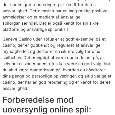
der har en god reputering og er kendt for deres
ansvarlighed. Dette casino har en lang række positive
anmeldelser og er medlem af ansvarlige
spilorganiseringer. Det er også kendt for sin sikre
platform og ansvarlige spilpraksis.
Genève Casino uden rofus er et godt eksempel på et
casino, der er godkendt og reguleret af ansvarlige
myndigheder, og derfor er en sikrere valg for dine
spilbehov. Det er vigtigt at være opmærksom på, at
selv om casinoer uden rofus kan være en god valg, bør
du altid være opmærksom på, hvordan du håndterer
dine penge og personlige oplysninger, og altid vælge et
casino, der har en god reputering og er kendt for deres
ansvarlighed.
Forberedelse mod
uoversynlig online spil: