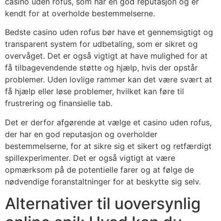
casino uden rofus, som har en god reputasjon og er
kendt for at overholde bestemmelserne.
Bedste casino uden rofus bør have et gennemsigtigt og
transparent system for udbetaling, som er sikret og
overvåget. Det er også vigtigt at have mulighed for at
få tilbagevendende støtte og hjælp, hvis der opstår
problemer. Uden lovlige rammer kan det være svært at
få hjælp eller løse problemer, hvilket kan føre til
frustrering og finansielle tab.
Det er derfor afgørende at vælge et casino uden rofus,
der har en god reputasjon og overholder
bestemmelserne, for at sikre sig et sikert og retfærdigt
spillexperimenter. Det er også vigtigt at være
opmærksom på de potentielle farer og at følge de
nødvendige foranstaltninger for at beskytte sig selv.
Alternativer til uoversynlig