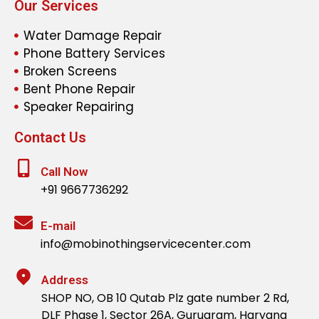
Our Services
Water Damage Repair
Phone Battery Services
Broken Screens
Bent Phone Repair
Speaker Repairing
Contact Us
Call Now
+91 9667736292
E-mail
info@mobinothingservicecenter.com
Address
SHOP NO, OB 10 Qutab Plz gate number 2 Rd,
DLF Phase 1, Sector 26A, Gurugram, Haryana