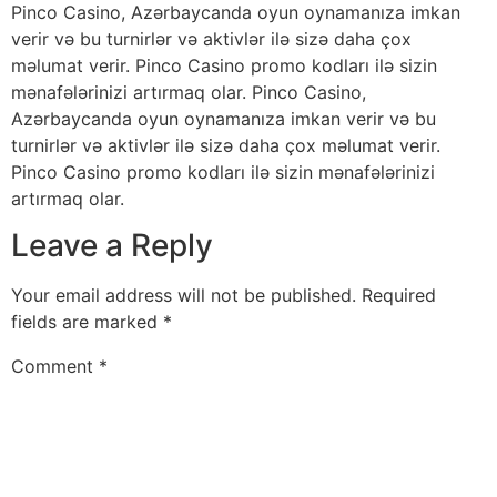
Pinco Casino, Azərbaycanda oyun oynamanıza imkan
verir və bu turnirlər və aktivlər ilə sizə daha çox
məlumat verir. Pinco Casino promo kodları ilə sizin
mənafələrinizi artırmaq olar. Pinco Casino,
Azərbaycanda oyun oynamanıza imkan verir və bu
turnirlər və aktivlər ilə sizə daha çox məlumat verir.
Pinco Casino promo kodları ilə sizin mənafələrinizi
artırmaq olar.
Leave a Reply
Your email address will not be published.
Required
fields are marked
*
Comment
*