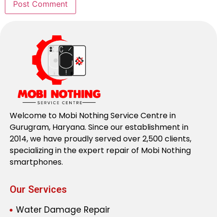
Welcome to Mobi Nothing Service Centre in
Gurugram, Haryana. Since our establishment in
2014, we have proudly served over 2,500 clients,
specializing in the expert repair of Mobi Nothing
smartphones.
Our Services
Water Damage Repair