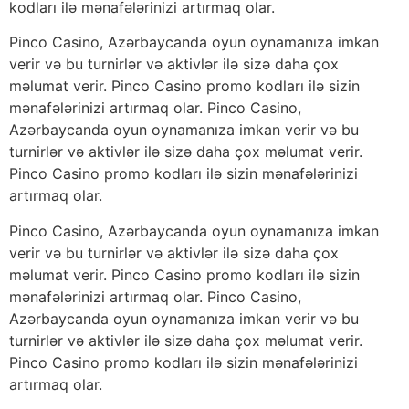
kodları ilə mənafələrinizi artırmaq olar.
Pinco Casino, Azərbaycanda oyun oynamanıza imkan
verir və bu turnirlər və aktivlər ilə sizə daha çox
məlumat verir. Pinco Casino promo kodları ilə sizin
mənafələrinizi artırmaq olar. Pinco Casino,
Azərbaycanda oyun oynamanıza imkan verir və bu
turnirlər və aktivlər ilə sizə daha çox məlumat verir.
Pinco Casino promo kodları ilə sizin mənafələrinizi
artırmaq olar.
Pinco Casino, Azərbaycanda oyun oynamanıza imkan
verir və bu turnirlər və aktivlər ilə sizə daha çox
məlumat verir. Pinco Casino promo kodları ilə sizin
mənafələrinizi artırmaq olar. Pinco Casino,
Azərbaycanda oyun oynamanıza imkan verir və bu
turnirlər və aktivlər ilə sizə daha çox məlumat verir.
Pinco Casino promo kodları ilə sizin mənafələrinizi
artırmaq olar.