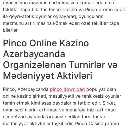
oyunçuların məzmunu artırılmasına kömək edən özel
təkliflər tapa bilərlər. Pinco Casino və Pinco promo code
ilə qeyri-atetik oyunlar oynayaraq, oyunçuların
məzmunu artırılmasına kömək edən özel təkliflər tapa
bilərlər.
Pinco Online Kazino
Azərbaycanda
Organizələnən Turnirlər və
Mədəniyyət Aktivləri
Pinco, Azərbaycanda
pinco download
populyar olan
online kazino şirkəti, məsuliyyətli və təhlükəsiz oyunlar
təmin etmək kimi əsas qaydalarını tətbiq edir. Şirkət,
oyun seçimlərini artırmaq və mənafələrinizi artırmaq
üçün Azərbaycanda organize edilən turnirlər və
mədəniyyət aktivlərini təşkil edir. Pinco Casino promo