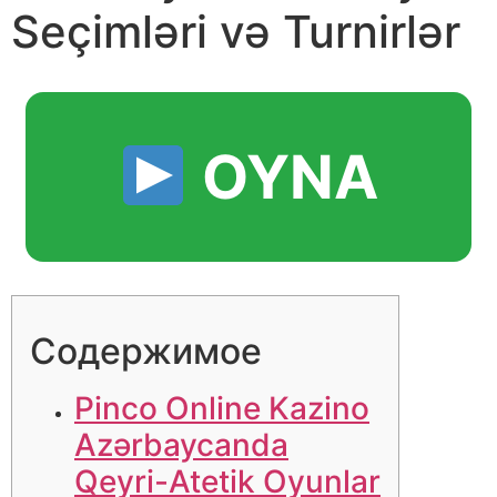
Seçimləri və Turnirlər
OYNA
Содержимое
Pinco Online Kazino
Azərbaycanda
Qeyri-Atetik Oyunlar