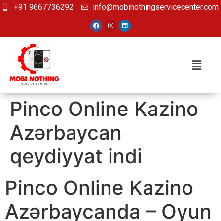
+91 9667736292
info@mobinothingservicecenter.com
Pinco Online Kazino
Azərbaycan
qeydiyyat indi
Pinco Online Kazino
Azərbaycanda – Oyun