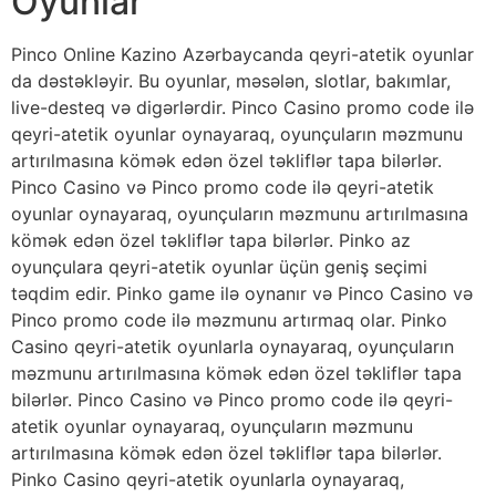
Oyunlar
Pinco Online Kazino Azərbaycanda qeyri-atetik oyunlar
da dəstəkləyir. Bu oyunlar, məsələn, slotlar, bakımlar,
live-desteq və digərlərdir. Pinco Casino promo code ilə
qeyri-atetik oyunlar oynayaraq, oyunçuların məzmunu
artırılmasına kömək edən özel təkliflər tapa bilərlər.
Pinco Casino və Pinco promo code ilə qeyri-atetik
oyunlar oynayaraq, oyunçuların məzmunu artırılmasına
kömək edən özel təkliflər tapa bilərlər. Pinko az
oyunçulara qeyri-atetik oyunlar üçün geniş seçimi
təqdim edir. Pinko game ilə oynanır və Pinco Casino və
Pinco promo code ilə məzmunu artırmaq olar. Pinko
Casino qeyri-atetik oyunlarla oynayaraq, oyunçuların
məzmunu artırılmasına kömək edən özel təkliflər tapa
bilərlər. Pinco Casino və Pinco promo code ilə qeyri-
atetik oyunlar oynayaraq, oyunçuların məzmunu
artırılmasına kömək edən özel təkliflər tapa bilərlər.
Pinko Casino qeyri-atetik oyunlarla oynayaraq,