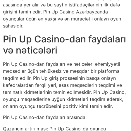
asasında yer alır və bu saytın istifadəçilərinin ilk dəfə
girişini təmin edir. Pin Up Casino Azərbaycanda
oyunçular üçün ən yaxşı və ən müraciətli onlayn oyun
sahəsidir.
Pin Up Casino-dan faydaları
və nəticələri
Pin Up Casino-dan faydaları və nəticələri əhəmiyyətli
məqsədlər üçün təhlükəsiz və məşqdar bir platforma
təqdim edilir. Pin Up giriş prossesinin basqa onlayn
kafedralardan fərqli yeri, əsas məqsədlərin təqdimi və
təminatlı xidmətlərinin təmin edilməsidir. Pin Up Casino,
oyunçu məqsədlərinə uyğun xidmətləri təqdim edərək,
onların oyunçu təcrübəsini pozitiv kimi təmin edir.
Pin Up Casino-dan faydaları arasında:
Qazancın artırılması: Pin Up Casino-da oyunçu