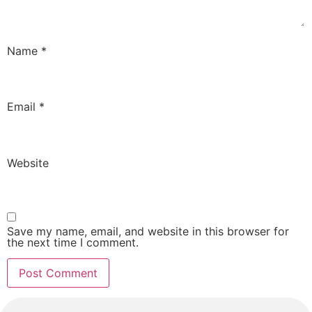
Name
*
Email
*
Website
Save my name, email, and website in this browser for
the next time I comment.