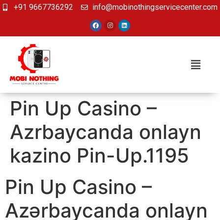
+91 9667736292
info@mobinothingservicecenter.com
Pin Up Casino –
Azrbaycanda onlayn
kazino Pin-Up.1195
Pin Up Casino –
Azərbaycanda onlayn