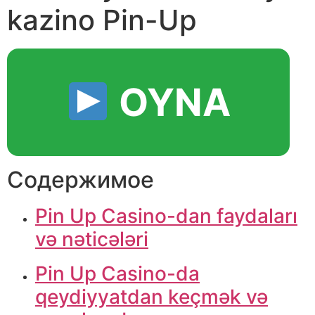
kazino Pin-Up
OYNA
Содержимое
Pin Up Casino-dan faydaları
və nəticələri
Pin Up Casino-da
qeydiyyatdan keçmək və