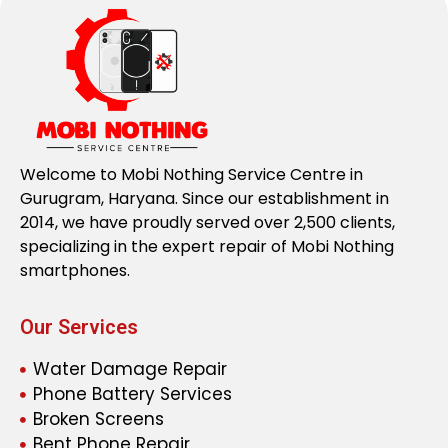
Welcome to Mobi Nothing Service Centre in
Gurugram, Haryana. Since our establishment in
2014, we have proudly served over 2,500 clients,
specializing in the expert repair of Mobi Nothing
smartphones.
Our Services
Water Damage Repair
Phone Battery Services
Broken Screens
Bent Phone Repair