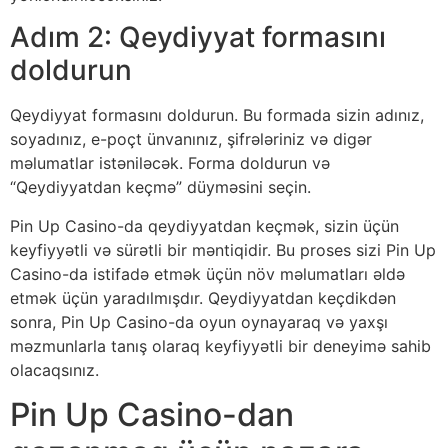
Adım 2: Qeydiyyat formasını
doldurun
Qeydiyyat formasını doldurun. Bu formada sizin adınız,
soyadınız, e-poçt ünvanınız, şifrələriniz və digər
məlumatlar istəniləcək. Forma doldurun və
“Qeydiyyatdan keçmə” düyməsini seçin.
Pin Up Casino-da qeydiyyatdan keçmək, sizin üçün
keyfiyyətli və sürətli bir məntiqidir. Bu proses sizi Pin Up
Casino-da istifadə etmək üçün növ məlumatları əldə
etmək üçün yaradılmışdır. Qeydiyyatdan keçdikdən
sonra, Pin Up Casino-da oyun oynayaraq və yaxşı
məzmunlarla tanış olaraq keyfiyyətli bir deneyimə sahib
olacaqsınız.
Pin Up Casino-dan