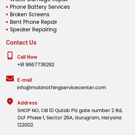
Phone Battery Services
Broken Screens
Bent Phone Repair
Speaker Repairing
Contact Us
Call Now
+91 9667736292
E-mail
info@mobinothingservicecenter.com
Address
SHOP NO, OB 10 Qutab Plz gate number 2 Rd,
DLF Phase 1, Sector 26A, Gurugram, Haryana
122002