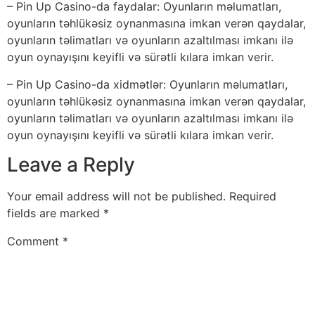
– Pin Up Casino-da faydalar: Oyunların məlumatları,
oyunların təhlükəsiz oynanmasına imkan verən qaydalar,
oyunların təlimatları və oyunların azaltılması imkanı ilə
oyun oynayışını keyifli və sürətli kılara imkan verir.
– Pin Up Casino-da xidmətlər: Oyunların məlumatları,
oyunların təhlükəsiz oynanmasına imkan verən qaydalar,
oyunların təlimatları və oyunların azaltılması imkanı ilə
oyun oynayışını keyifli və sürətli kılara imkan verir.
Leave a Reply
Your email address will not be published.
Required
fields are marked
*
Comment
*