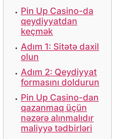
Pin Up Casino-da
qeydiyyatdan
keçmək
Adım 1: Sitətə daxil
olun
Adım 2: Qeydiyyat
formasını doldurun
Pin Up Casino-dan
qazanmaq üçün
nəzərə alınmalıdır
maliyyə tədbirləri