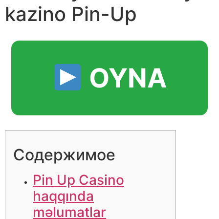
kazino Pin-Up
OYNA
Содержимое
Pin Up Casino
haqqında
məlumatlar