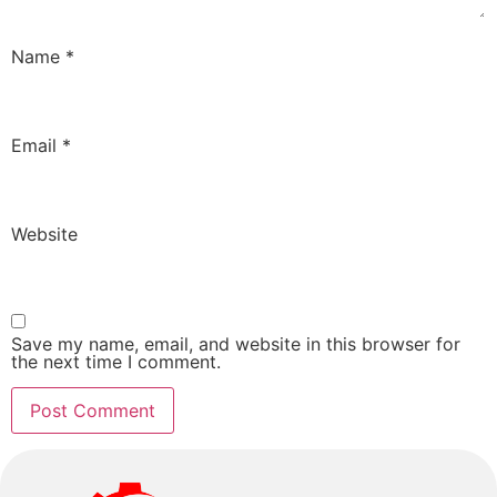
Name
*
Email
*
Website
Save my name, email, and website in this browser for
the next time I comment.