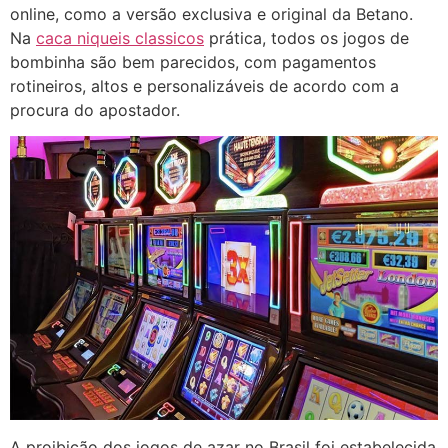
online, como a versão exclusiva e original da Betano.
Na
caca niqueis classicos
prática, todos os jogos de
bombinha são bem parecidos, com pagamentos
rotineiros, altos e personalizáveis de acordo com a
procura do apostador.
A proibição dos jogos de azar no Brasil foi estabelecida