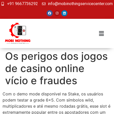
+91 9667736292
info@mobinothingservicecenter.com
Os perigos dos jogos
de casino online
vício e fraudes
Com o demo mode disponível na Stake, os usuários
podem testar a grade 6×5. Com símbolos wild,
multiplicadores e até mesmo rodadas grátis, esse slot é
extremamente popular entre os apostadores com um