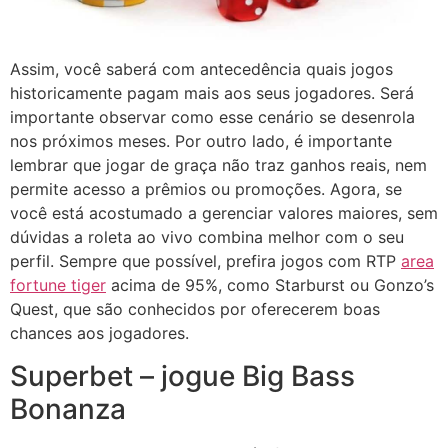
Assim, você saberá com antecedência quais jogos
historicamente pagam mais aos seus jogadores. Será
importante observar como esse cenário se desenrola
nos próximos meses. Por outro lado, é importante
lembrar que jogar de graça não traz ganhos reais, nem
permite acesso a prêmios ou promoções. Agora, se
você está acostumado a gerenciar valores maiores, sem
dúvidas a roleta ao vivo combina melhor com o seu
perfil. Sempre que possível, prefira jogos com RTP
area
fortune tiger
acima de 95%, como Starburst ou Gonzo’s
Quest, que são conhecidos por oferecerem boas
chances aos jogadores.
Superbet – jogue Big Bass
Bonanza