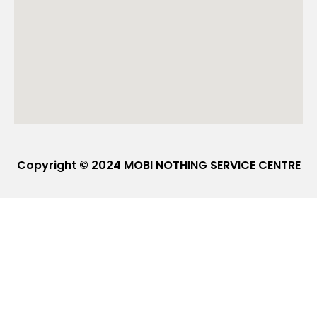
Copyright © 2024 MOBI NOTHING SERVICE CENTRE