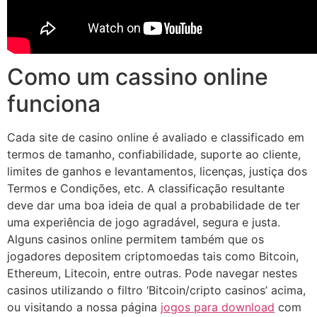
Como um cassino online
funciona
Cada site de casino online é avaliado e classificado em
termos de tamanho, confiabilidade, suporte ao cliente,
limites de ganhos e levantamentos, licenças, justiça dos
Termos e Condições, etc. A classificação resultante
deve dar uma boa ideia de qual a probabilidade de ter
uma experiência de jogo agradável, segura e justa.
Alguns casinos online permitem também que os
jogadores depositem criptomoedas tais como Bitcoin,
Ethereum, Litecoin, entre outras. Pode navegar nestes
casinos utilizando o filtro ‘Bitcoin/cripto casinos’ acima,
ou visitando a nossa página
jogos para download
com