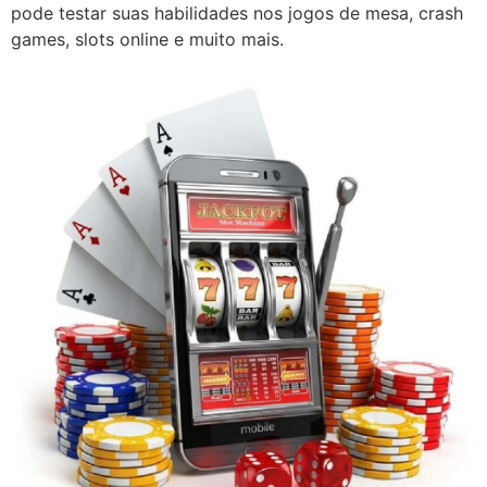
pode testar suas habilidades nos jogos de mesa, crash
games, slots online e muito mais.