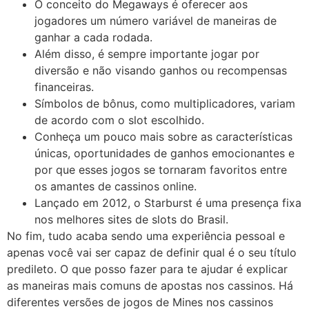
O conceito do Megaways é oferecer aos
jogadores um número variável de maneiras de
ganhar a cada rodada.
Além disso, é sempre importante jogar por
diversão e não visando ganhos ou recompensas
financeiras.
Símbolos de bônus, como multiplicadores, variam
de acordo com o slot escolhido.
Conheça um pouco mais sobre as características
únicas, oportunidades de ganhos emocionantes e
por que esses jogos se tornaram favoritos entre
os amantes de cassinos online.
Lançado em 2012, o Starburst é uma presença fixa
nos melhores sites de slots do Brasil.
No fim, tudo acaba sendo uma experiência pessoal e
apenas você vai ser capaz de definir qual é o seu título
predileto. O que posso fazer para te ajudar é explicar
as maneiras mais comuns de apostas nos cassinos. Há
diferentes versões de jogos de Mines nos cassinos