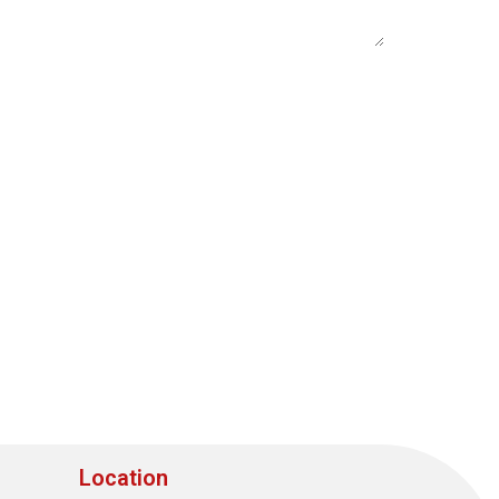
Location