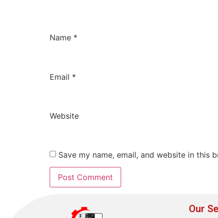
Name
*
Email
*
Website
Save my name, email, and website in this b
Our Se