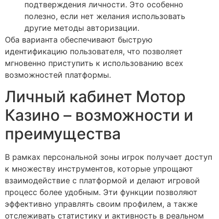
подтверждения личности. Это особенно
полезно, если нет желания использовать
другие методы авторизации.
Оба варианта обеспечивают быструю
идентификацию пользователя, что позволяет
мгновенно приступить к использованию всех
возможностей платформы.
Личный кабинет Мотор
Казино – возможности и
преимущества
В рамках персональной зоны игрок получает доступ
к множеству инструментов, которые упрощают
взаимодействие с платформой и делают игровой
процесс более удобным. Эти функции позволяют
эффективно управлять своим профилем, а также
отслеживать статистику и активность в реальном