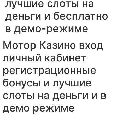
лучшие слоты на
деньги и бесплатно
в демо-режиме
Мотор Казино вход
личный кабинет
регистрационные
бонусы и лучшие
слоты на деньги и в
демо режиме