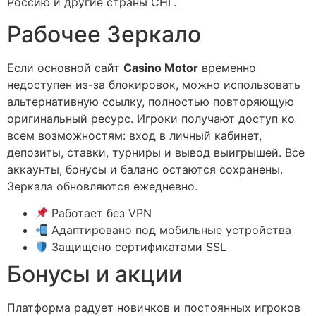
Россию и другие страны СНГ.
Рабочее Зеркало
Если основной сайт
Casino Motor
временно
недоступен из-за блокировок, можно использовать
альтернативную ссылку, полностью повторяющую
оригинальный ресурс. Игроки получают доступ ко
всем возможностям: вход в личный кабинет,
депозиты, ставки, турниры и вывод выигрышей. Все
аккаунты, бонусы и баланс остаются сохранены.
Зеркала обновляются ежедневно.
Работает без VPN
Адаптировано под мобильные устройства
Защищено сертификатами SSL
Бонусы и акции
Платформа радует новичков и постоянных игроков