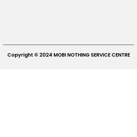
Copyright © 2024 MOBI NOTHING SERVICE CENTRE