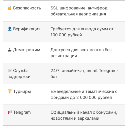
Безопасность
SSL-шифрование, антифрод,
обязательная верификация
Верификация
Требуется для вывода сумм от
100 000 рублей
Демо-режим
Доступен для всех слотов без
регистрации
Служба
24/7: онлайн-чат, email, Telegram-
поддержки
бот
Турниры
Еженедельные и тематические с
фондами до 2 000 000 рублей
Telegram
Официальный канал с бонусами,
новостями и зеркалами