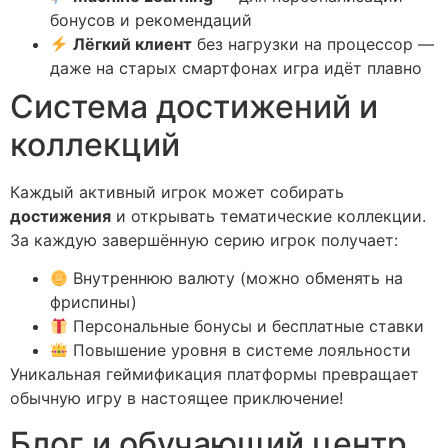
бонусов и рекомендаций
Лёгкий клиент
без нагрузки на процессор —
даже на старых смартфонах игра идёт плавно
Система достижений и
коллекций
Каждый активный игрок может собирать
достижения
и открывать тематические коллекции.
За каждую завершённую серию игрок получает:
Внутреннюю валюту (можно обменять на
фриспины)
Персональные бонусы и бесплатные ставки
Повышение уровня в системе лояльности
Уникальная геймификация платформы превращает
обычную игру в настоящее приключение!
Блог и обучающий центр