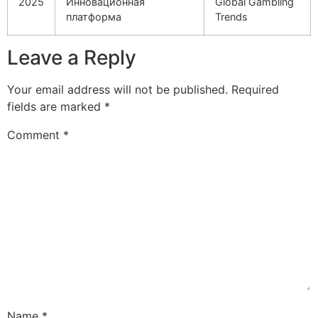
2025
Инновационная
Global Gambling
платформа
Trends
Leave a Reply
Your email address will not be published.
Required
fields are marked
*
Comment
*
Name
*