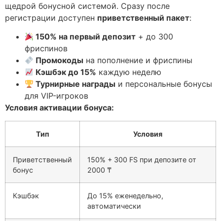
щедрой бонусной системой. Сразу после
регистрации доступен
приветственный пакет
:
150% на первый депозит
+ до 300
фриспинов
Промокоды
на пополнение и фриспины
Кэшбэк до 15%
каждую неделю
Турнирные награды
и персональные бонусы
для VIP-игроков
Условия активации бонуса:
Тип
Условия
Приветственный
150% + 300 FS при депозите от
бонус
2000 ₸
Кэшбэк
До 15% еженедельно,
автоматически