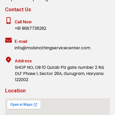
Contact Us
Call Now
+91 9667736292
E-mail
info@mobinothingservicecenter.com
Address
SHOP NO, OB 10 Qutab Plz gate number 2 Rd,
DLF Phase 1, Sector 26A, Gurugram, Haryana
122002
Location