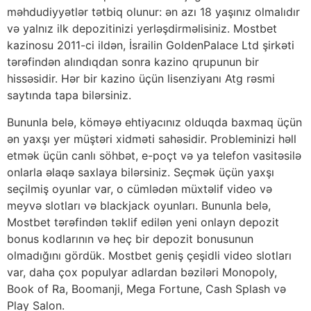
məhdudiyyətlər tətbiq olunur: ən azı 18 yaşınız olmalıdır
və yalnız ilk depozitinizi yerləşdirməlisiniz. Mostbet
kazinosu 2011-ci ildən, İsrailin GoldenPalace Ltd şirkəti
tərəfindən alındıqdan sonra kazino qrupunun bir
hissəsidir. Hər bir kazino üçün lisenziyanı Atg rəsmi
saytında tapa bilərsiniz.
Bununla belə, köməyə ehtiyacınız olduqda baxmaq üçün
ən yaxşı yer müştəri xidməti sahəsidir. Probleminizi həll
etmək üçün canlı söhbət, e-poçt və ya telefon vasitəsilə
onlarla əlaqə saxlaya bilərsiniz. Seçmək üçün yaxşı
seçilmiş oyunlar var, o cümlədən müxtəlif video və
meyvə slotları və blackjack oyunları. Bununla belə,
Mostbet tərəfindən təklif edilən yeni onlayn depozit
bonus kodlarının və heç bir depozit bonusunun
olmadığını gördük. Mostbet geniş çeşidli video slotları
var, daha çox populyar adlardan bəziləri Monopoly,
Book of Ra, Boomanji, Mega Fortune, Cash Splash və
Play Salon.