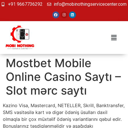
+91 9667736292
info@mobinothingservicecenter.com
Mostbet Mobile
Online Casino Saytı –
Slot mərc saytı
Kazino Visa, Mastercard, NETELLER, Skrill, Banktransfer,
SMS vasitəsilə kart və digər ödəniş üsulları daxil
olmaqla bir çox müxtəlif ödəniş variantlarını qəbul edir.
Bonuslarınız təsdiqlənməlidir və aşağıdakı