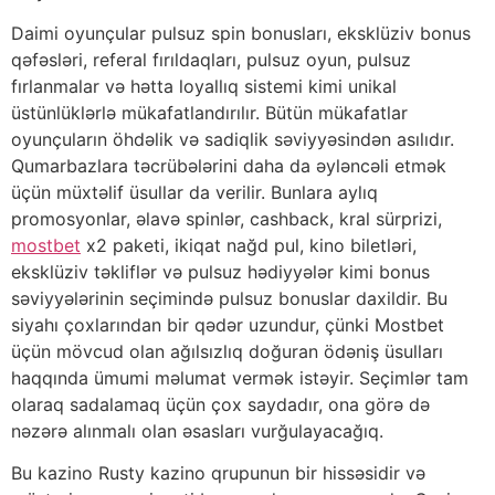
Daimi oyunçular pulsuz spin bonusları, eksklüziv bonus
qəfəsləri, referal fırıldaqları, pulsuz oyun, pulsuz
fırlanmalar və hətta loyallıq sistemi kimi unikal
üstünlüklərlə mükafatlandırılır. Bütün mükafatlar
oyunçuların öhdəlik və sadiqlik səviyyəsindən asılıdır.
Qumarbazlara təcrübələrini daha da əyləncəli etmək
üçün müxtəlif üsullar da verilir. Bunlara aylıq
promosyonlar, əlavə spinlər, cashback, kral sürprizi,
mostbet
x2 paketi, ikiqat nağd pul, kino biletləri,
eksklüziv təkliflər və pulsuz hədiyyələr kimi bonus
səviyyələrinin seçimində pulsuz bonuslar daxildir. Bu
siyahı çoxlarından bir qədər uzundur, çünki Mostbet
üçün mövcud olan ağılsızlıq doğuran ödəniş üsulları
haqqında ümumi məlumat vermək istəyir. Seçimlər tam
olaraq sadalamaq üçün çox saydadır, ona görə də
nəzərə alınmalı olan əsasları vurğulayacağıq.
Bu kazino Rusty kazino qrupunun bir hissəsidir və