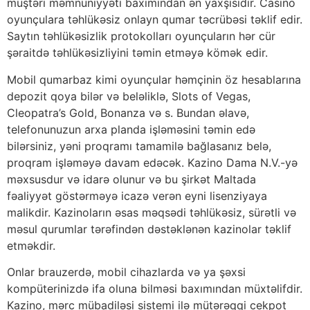
müştəri məmnuniyyəti baxımından ən yaxşısıdır. Casino
oyunçulara təhlükəsiz onlayn qumar təcrübəsi təklif edir.
Saytın təhlükəsizlik protokolları oyunçuların hər cür
şəraitdə təhlükəsizliyini təmin etməyə kömək edir.
Mobil qumarbaz kimi oyunçular həmçinin öz hesablarına
depozit qoya bilər və beləliklə, Slots of Vegas,
Cleopatra’s Gold, Bonanza və s. Bundan əlavə,
telefonunuzun arxa planda işləməsini təmin edə
bilərsiniz, yəni proqramı tamamilə bağlasanız belə,
proqram işləməyə davam edəcək. Kazino Dama N.V.-yə
məxsusdur və idarə olunur və bu şirkət Maltada
fəaliyyət göstərməyə icazə verən eyni lisenziyaya
malikdir. Kazinoların əsas məqsədi təhlükəsiz, sürətli və
məsul qurumlar tərəfindən dəstəklənən kazinolar təklif
etməkdir.
Onlar brauzerdə, mobil cihazlarda və ya şəxsi
kompüterinizdə ifa oluna bilməsi baxımından müxtəlifdir.
Kazino, mərc mübadiləsi sistemi ilə mütərəqqi cekpot