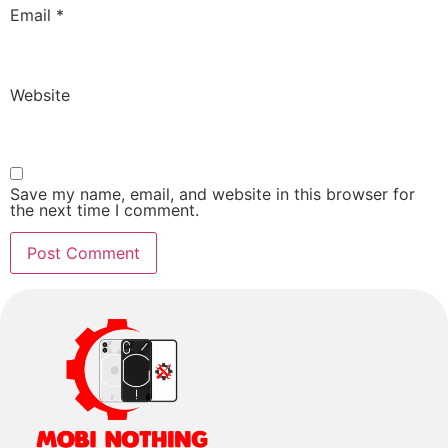
Email
*
Website
Save my name, email, and website in this browser for
the next time I comment.