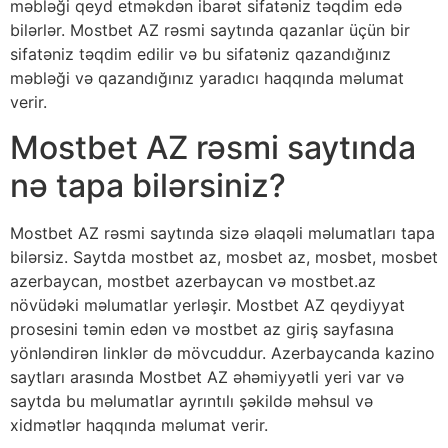
məbləği qeyd etməkdən ibarət sifatəniz təqdim edə
bilərlər. Mostbet AZ rəsmi saytında qazanlar üçün bir
sifatəniz təqdim edilir və bu sifatəniz qazandığınız
məbləği və qazandığınız yaradıcı haqqında məlumat
verir.
Mostbet AZ rəsmi saytında
nə tapa bilərsiniz?
Mostbet AZ rəsmi saytında sizə əlaqəli məlumatları tapa
bilərsiz. Saytda mostbet az, mosbet az, mosbet, mosbet
azerbaycan, mostbet azerbaycan və mostbet.az
növüdəki məlumatlar yerləşir. Mostbet AZ qeydiyyat
prosesini təmin edən və mostbet az giriş sayfasına
yönləndirən linklər də mövcuddur. Azerbaycanda kazino
saytları arasında Mostbet AZ əhəmiyyətli yeri var və
saytda bu məlumatlar ayrıntılı şəkildə məhsul və
xidmətlər haqqında məlumat verir.