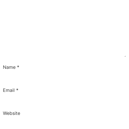
Name
*
Email
*
Website