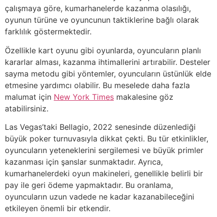
çalışmaya göre, kumarhanelerde kazanma olasılığı,
oyunun türüne ve oyuncunun taktiklerine bağlı olarak
farklılık göstermektedir.
Özellikle kart oyunu gibi oyunlarda, oyuncuların planlı
kararlar alması, kazanma ihtimallerini artırabilir. Desteler
sayma metodu gibi yöntemler, oyuncuların üstünlük elde
etmesine yardımcı olabilir. Bu meselede daha fazla
malumat için
New York Times
makalesine göz
atabilirsiniz.
Las Vegas’taki Bellagio, 2022 senesinde düzenlediği
büyük poker turnuvasıyla dikkat çekti. Bu tür etkinlikler,
oyuncuların yeteneklerini sergilemesi ve büyük primler
kazanması için şanslar sunmaktadır. Ayrıca,
kumarhanelerdeki oyun makineleri, genellikle belirli bir
pay ile geri ödeme yapmaktadır. Bu oranlama,
oyuncuların uzun vadede ne kadar kazanabileceğini
etkileyen önemli bir etkendir.