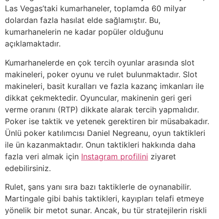
Las Vegas’taki kumarhaneler, toplamda 60 milyar
dolardan fazla hasılat elde sağlamıştır. Bu,
kumarhanelerin ne kadar popüler olduğunu
açıklamaktadır.
Kumarhanelerde en çok tercih oyunlar arasında slot
makineleri, poker oyunu ve rulet bulunmaktadır. Slot
makineleri, basit kuralları ve fazla kazanç imkanları ile
dikkat çekmektedir. Oyuncular, makinenin geri geri
verme oranını (RTP) dikkate alarak tercih yapmalıdır.
Poker ise taktik ve yetenek gerektiren bir müsabakadır.
Ünlü poker katılımcısı Daniel Negreanu, oyun taktikleri
ile ün kazanmaktadır. Onun taktikleri hakkında daha
fazla veri almak için
Instagram profilini
ziyaret
edebilirsiniz.
Rulet, şans yanı sıra bazı taktiklerle de oynanabilir.
Martingale gibi bahis taktikleri, kayıpları telafi etmeye
yönelik bir metot sunar. Ancak, bu tür stratejilerin riskli