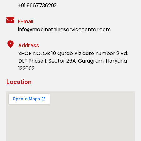
+91 9667736292
E-mail
info@mobinothingservicecenter.com
Address
SHOP NO, OB 10 Qutab Plz gate number 2 Rd,
DLF Phase 1, Sector 26A, Gurugram, Haryana
122002
Location