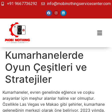
+91 9667736292
info@mobinothingservicecenter.com
Kumarhanelerde
Oyun Çeşitleri ve
Stratejiler
Kumarhaneler, evren genelinde eğlence ve coşku
arayanlar için meşhur alanlar haline var olmuştur.
Özellikle Las Vegas ve Makao gibi şehirler, kumarhane
geleneğinin merkezi olarak öne beliriyor. 2023 yılında,