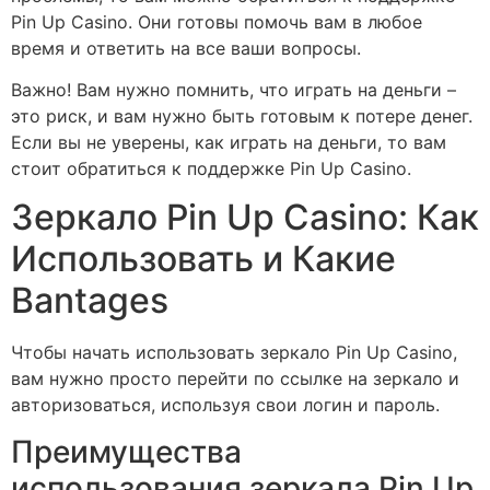
Pin Up Casino. Они готовы помочь вам в любое
время и ответить на все ваши вопросы.
Важно! Вам нужно помнить, что играть на деньги –
это риск, и вам нужно быть готовым к потере денег.
Если вы не уверены, как играть на деньги, то вам
стоит обратиться к поддержке Pin Up Casino.
Зеркало Pin Up Casino: Как
Использовать и Какие
Вantages
Чтобы начать использовать зеркало Pin Up Casino,
вам нужно просто перейти по ссылке на зеркало и
авторизоваться, используя свои логин и пароль.
Преимущества
использования зеркала Pin Up