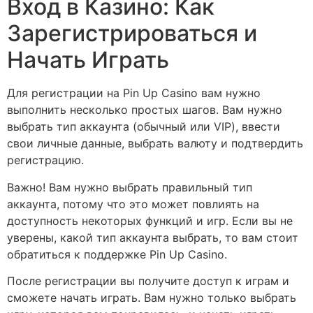
Вход в Казино: Как
Зарегистрироваться и
Начать Играть
Для регистрации на Pin Up Casino вам нужно
выполнить несколько простых шагов. Вам нужно
выбрать тип аккаунта (обычный или VIP), ввести
свои личные данные, выбрать валюту и подтвердить
регистрацию.
Важно! Вам нужно выбрать правильный тип
аккаунта, потому что это может повлиять на
доступность некоторых функций и игр. Если вы не
уверены, какой тип аккаунта выбрать, то вам стоит
обратиться к поддержке Pin Up Casino.
После регистрации вы получите доступ к играм и
сможете начать играть. Вам нужно только выбрать