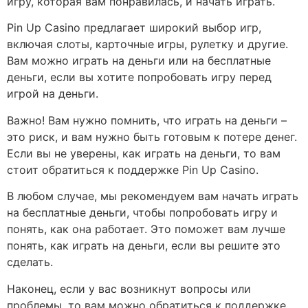
игру, которая вам понравилась, и начать играть.
Pin Up Casino предлагает широкий выбор игр,
включая слоты, карточные игры, рулетку и другие.
Вам можно играть на деньги или на бесплатные
деньги, если вы хотите попробовать игру перед
игрой на деньги.
Важно! Вам нужно помнить, что играть на деньги –
это риск, и вам нужно быть готовым к потере денег.
Если вы не уверены, как играть на деньги, то вам
стоит обратиться к поддержке Pin Up Casino.
В любом случае, мы рекомендуем вам начать играть
на бесплатные деньги, чтобы попробовать игру и
понять, как она работает. Это поможет вам лучше
понять, как играть на деньги, если вы решите это
сделать.
Наконец, если у вас возникнут вопросы или
проблемы, то вам можно обратиться к поддержке