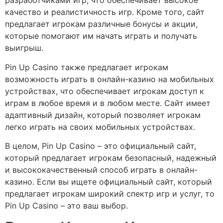
разработчиками игр, что обеспечивает высокое
качество и реалистичность игр. Кроме того, сайт
предлагает игрокам различные бонусы и акции,
которые помогают им начать играть и получать
выигрыш.
Pin Up Casino также предлагает игрокам
возможность играть в онлайн-казино на мобильных
устройствах, что обеспечивает игрокам доступ к
играм в любое время и в любом месте. Сайт имеет
адаптивный дизайн, который позволяет игрокам
легко играть на своих мобильных устройствах.
В целом, Pin Up Casino – это официальный сайт,
который предлагает игрокам безопасный, надежный
и высококачественный способ играть в онлайн-
казино. Если вы ищете официальный сайт, который
предлагает игрокам широкий спектр игр и услуг, то
Pin Up Casino – это ваш выбор.