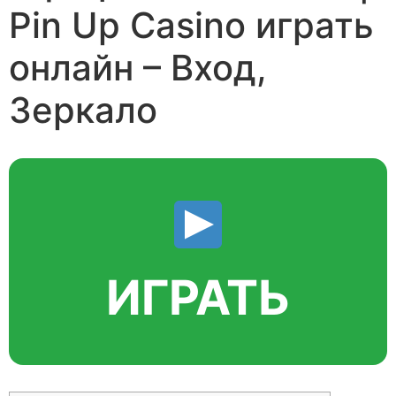
Pin Up Casino играть
онлайн – Вход,
Зеркало
ИГРАТЬ