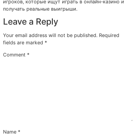
игроков, которые ищут играть в онлайн-казино и
получать реальные выигрыши.
Leave a Reply
Your email address will not be published.
Required
fields are marked
*
Comment
*
Name
*