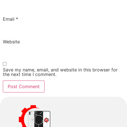
Email
*
Website
Save my name, email, and website in this browser for
the next time I comment.