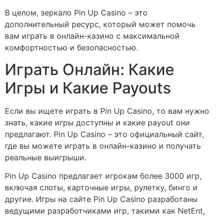
В целом, зеркало Pin Up Casino – это
дополнительный ресурс, который может помочь
вам играть в онлайн-казино с максимальной
комфортностью и безопасностью.
Играть Онлайн: Какие
Игры и Какие Payouts
Если вы ищете играть в Pin Up Casino, то вам нужно
знать, какие игры доступны и какие payout они
предлагают. Pin Up Casino – это официальный сайт,
где вы можете играть в онлайн-казино и получать
реальные выигрыши.
Pin Up Casino предлагает игрокам более 3000 игр,
включая слоты, карточные игры, рулетку, бинго и
другие. Игры на сайте Pin Up Casino разработаны
ведущими разработчиками игр, такими как NetEnt,