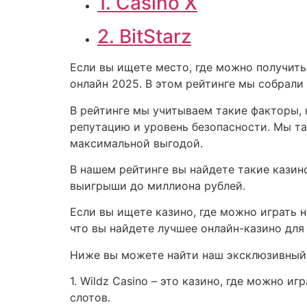
1. Casino X
2. BitStarz
Если вы ищете место, где можно получит
онлайн 2025. В этом рейтинге мы собрали
В рейтинге мы учитываем такие факторы, к
репутацию и уровень безопасности. Мы та
максимальной выгодой.
В нашем рейтинге вы найдете такие казино
выигрыши до миллиона рублей.
Если вы ищете казино, где можно играть 
что вы найдете лучшее онлайн-казино для 
Ниже вы можете найти наш эксклюзивный 
1. Wildz Casino – это казино, где можно и
слотов.