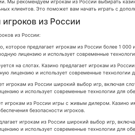
ии. Мы рекомендуем игрокам из России выбирать кази
ьных клиентов. Это поможет вам начать играть с допо
 игроков из России
роков из России:
ино, которое предлагает игрокам из России более 1 000 
одную лицензию и использует современные технологии
ируется на слотах. Казино предлагает игрокам из Росси
ную лицензию и использует современные технологии д
гает игрокам из России широкий выбор игр, включая сл
цензию и использует современные технологии для обе
агает игрокам из России игры с живым дилером. Казино
беспечения безопасности игроков.
редлагает игрокам из России широкий выбор игр, включ
цензию и использует современные технологии для обе