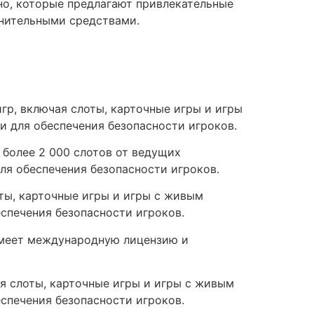
но, которые предлагают привлекательные
лнительными средствами.
игр, включая слоты, карточные игры и игры
 для обеспечения безопасности игроков.
и более 2 000 слотов от ведущих
ля обеспечения безопасности игроков.
оты, карточные игры и игры с живым
спечения безопасности игроков.
 имеет международную лицензию и
ая слоты, карточные игры и игры с живым
спечения безопасности игроков.