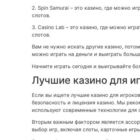
2. Spin Samurai – это казино, где можно и
слотов.
3. Casino Lab – это казино, где можно игр
слотов.
Вам не нужно искать другие казино, потом
можно играть на деньги и выиграть больш
Начните играть сегодня и выигрывайте б
Лучшие казино для иг
Если вы ищете лучшие казино для игроков
безопасность и лицензия казино. Мы рек
используют современные технологии для 
Вторым важным фактором является ассорт
выбор игр, включая слоты, карточные игр