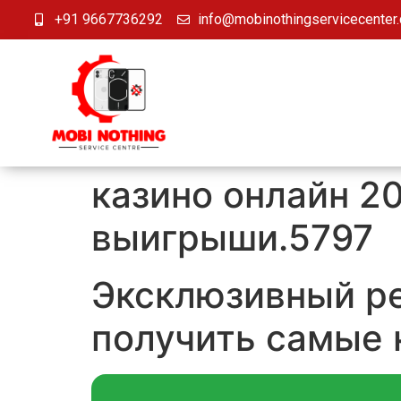
+91 9667736292
info@mobinothingservicecenter
казино онлайн 2
выигрыши.5797
Эксклюзивный ре
получить самые