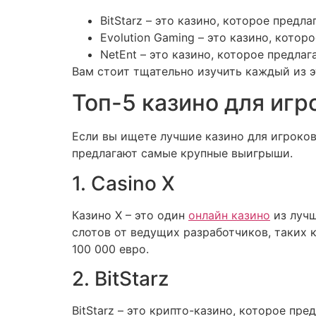
BitStarz – это казино, которое предл
Evolution Gaming – это казино, котор
NetEnt – это казино, которое предлаг
Вам стоит тщательно изучить каждый из э
Топ-5 казино для игр
Если вы ищете лучшие казино для игроков
предлагают самые крупные выигрыши.
1. Casino X
Казино X – это один
онлайн казино
из лучш
слотов от ведущих разработчиков, таких к
100 000 евро.
2. BitStarz
BitStarz – это крипто-казино, которое пр