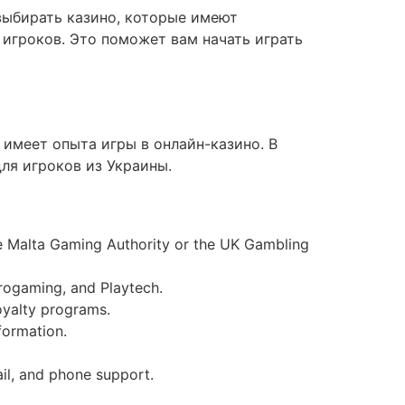
выбирать казино, которые имеют
игроков. Это поможет вам начать играть
 имеет опыта игры в онлайн-казино. В
ля игроков из Украины.
he Malta Gaming Authority or the UK Gambling
crogaming, and Playtech.
oyalty programs.
formation.
il, and phone support.