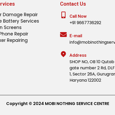
rvices
Contact Us
r Damage Repair
Call Now
 Battery Services
+91 9667736292
n Screens
Phone Repair
E-mail
er Repairing
info@mobinothingser
Address
SHOP NO, OB 10 Qutab 
gate number 2 Rd, DL
1, Sector 26A, Gurugra
Haryana 122002
Copyright © 2024 MOBI NOTHING SERVICE CENTRE