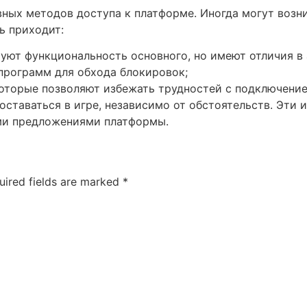
вных методов доступа к платформе. Иногда могут возни
ь приходит:
уют функциональность основного, но имеют отличия в 
программ для обхода блокировок;
которые позволяют избежать трудностей с подключение
оставаться в игре, независимо от обстоятельств. Эти
еми предложениями платформы.
uired fields are marked
*