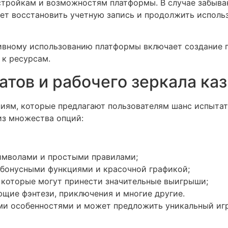
астройкам и возможностям платформы. В случае забыв
яет восстановить учетную запись и продолжить исполь
тивному использованию платформы включает создание
 к ресурсам.
атов и рабочего зеркала ка
иям, которые предлагают пользователям шанс испытат
из множества опций:
имволами и простыми правилами;
бонусными функциями и красочной графикой;
 которые могут принести значительные выигрыши;
щие фэнтези, приключения и многие другие.
ми особенностями и может предложить уникальный игр