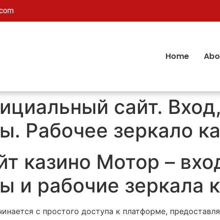
.com
Home
Abo
ициальный сайт. Вход,
ы. Рабочее зеркало ка
т казино Мотор – вход
ы и рабочие зеркала к
чинается с простого доступа к платформе, предостав