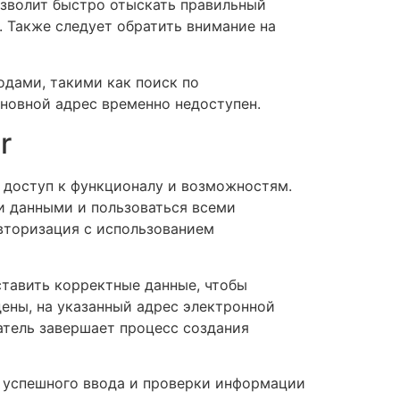
озволит быстро отыскать правильный
. Также следует обратить внимание на
одами, такими как поиск по
новной адрес временно недоступен.
r
т доступ к функционалу и возможностям.
и данными и пользоваться всеми
авторизация с использованием
тавить корректные данные, чтобы
ены, на указанный адрес электронной
атель завершает процесс создания
е успешного ввода и проверки информации