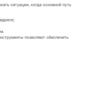
кать ситуации, когда основной путь
адресе;
м.
 инструменты позволяют обеспечить