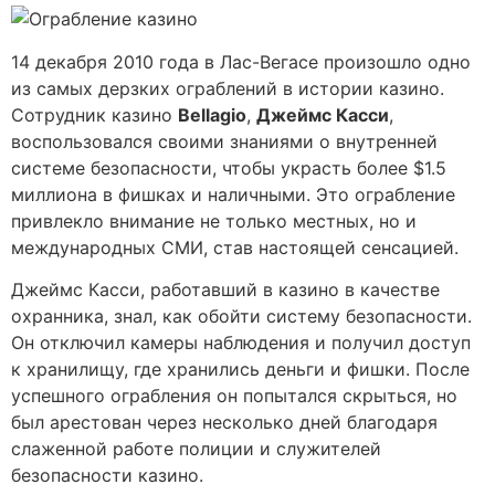
14 декабря 2010 года в Лас-Вегасе произошло одно
из самых дерзких ограблений в истории казино.
Сотрудник казино
Bellagio
,
Джеймс Касси
,
воспользовался своими знаниями о внутренней
системе безопасности, чтобы украсть более $1.5
миллиона в фишках и наличными. Это ограбление
привлекло внимание не только местных, но и
международных СМИ, став настоящей сенсацией.
Джеймс Касси, работавший в казино в качестве
охранника, знал, как обойти систему безопасности.
Он отключил камеры наблюдения и получил доступ
к хранилищу, где хранились деньги и фишки. После
успешного ограбления он попытался скрыться, но
был арестован через несколько дней благодаря
слаженной работе полиции и служителей
безопасности казино.