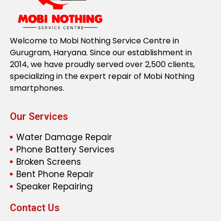
Welcome to Mobi Nothing Service Centre in
Gurugram, Haryana. Since our establishment in
2014, we have proudly served over 2,500 clients,
specializing in the expert repair of Mobi Nothing
smartphones.
Our Services
Water Damage Repair
Phone Battery Services
Broken Screens
Bent Phone Repair
Speaker Repairing
Contact Us