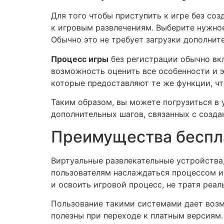
Для того чтобы приступить к игре без со
к игровым развлечениям. Выберите нужное
Обычно это не требует загрузки дополни
Процесс игры
без регистрации обычно вкл
возможность оценить все особенности и 
которые предоставляют те же функции, чт
Таким образом, вы можете погрузиться в 
дополнительных шагов, связанных с созда
Преимущества беспла
Виртуальные развлекательные устройства
пользователям наслаждаться процессом иг
и освоить игровой процесс, не тратя реал
Пользование такими системами дает возм
полезны при переходе к платным версиям.