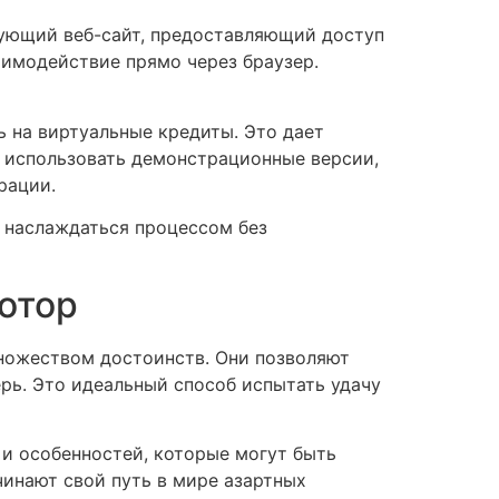
твующий веб-сайт, предоставляющий доступ
аимодействие прямо через браузер.
 на виртуальные кредиты. Это дает
 использовать демонстрационные версии,
рации.
и наслаждаться процессом без
отор
множеством достоинств. Они позволяют
рь. Это идеальный способ испытать удачу
и особенностей, которые могут быть
чинают свой путь в мире азартных