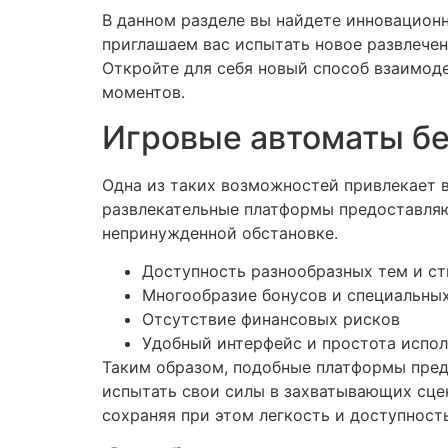
В данном разделе вы найдете инновацион
приглашаем вас испытать новое развлечен
Откройте для себя новый способ взаимод
моментов.
Игровые автоматы бе
Одна из таких возможностей привлекает
развлекательные платформы предоставляю
непринужденной обстановке.
Доступность разнообразных тем и ст
Многообразие бонусов и специальны
Отсутствие финансовых рисков
Удобный интерфейс и простота испо
Таким образом, подобные платформы пред
испытать свои силы в захватывающих сце
сохраняя при этом легкость и доступность