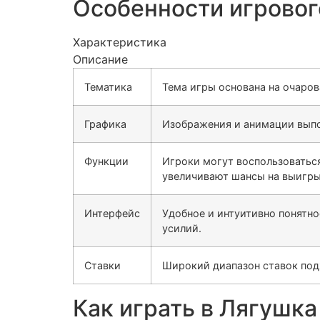
Особенности игровог
Характеристика
Описание
Тематика
Тема игры основана на очаров
Графика
Изображения и анимации выпол
Функции
Игроки могут воспользоватьс
увеличивают шансы на выигр
Интерфейс
Удобное и интуитивно понятно
усилий.
Ставки
Широкий диапазон ставок подх
Как играть в Лягушк