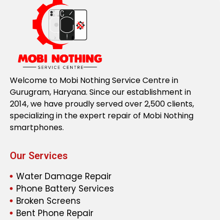
Welcome to Mobi Nothing Service Centre in
Gurugram, Haryana. Since our establishment in
2014, we have proudly served over 2,500 clients,
specializing in the expert repair of Mobi Nothing
smartphones.
Our Services
Water Damage Repair
Phone Battery Services
Broken Screens
Bent Phone Repair