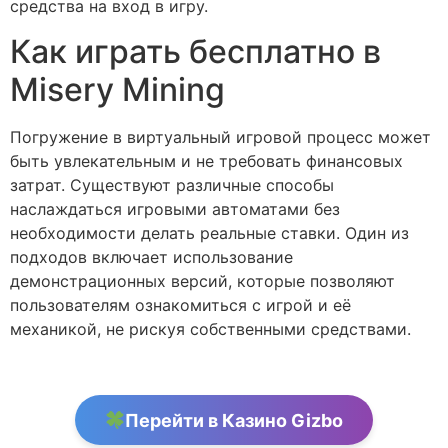
средства на вход в игру.
Как играть бесплатно в
Misery Mining
Погружение в виртуальный игровой процесс может
быть увлекательным и не требовать финансовых
затрат. Существуют различные способы
наслаждаться игровыми автоматами без
необходимости делать реальные ставки. Один из
подходов включает использование
демонстрационных версий, которые позволяют
пользователям ознакомиться с игрой и её
механикой, не рискуя собственными средствами.
Перейти в Казино Gizbo