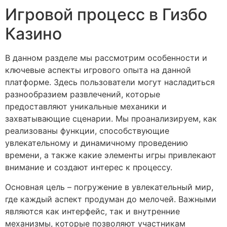
Игровой процесс в Гизбо
Казино
В данном разделе мы рассмотрим особенности и
ключевые аспекты игрового опыта на данной
платформе. Здесь пользователи могут насладиться
разнообразием развлечений, которые
предоставляют уникальные механики и
захватывающие сценарии. Мы проанализируем, как
реализованы функции, способствующие
увлекательному и динамичному проведению
времени, а также какие элементы игры привлекают
внимание и создают интерес к процессу.
Основная цель – погружение в увлекательный мир,
где каждый аспект продуман до мелочей. Важными
являются как интерфейс, так и внутренние
механизмы, которые позволяют участникам