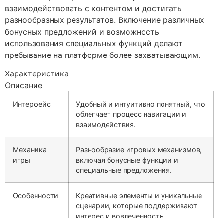
взаимодействовать с контентом и достигать
разнообразных результатов. Включение различных
бонусных предложений и возможность
использования специальных функций делают
пребывание на платформе более захватывающим.
Характеристика
Описание
Интерфейс
Удобный и интуитивно понятный, что
облегчает процесс навигации и
взаимодействия.
Механика
Разнообразие игровых механизмов,
игры
включая бонусные функции и
специальные предложения.
Особенности
Креативные элементы и уникальные
сценарии, которые поддерживают
интерес и вовлеченность.