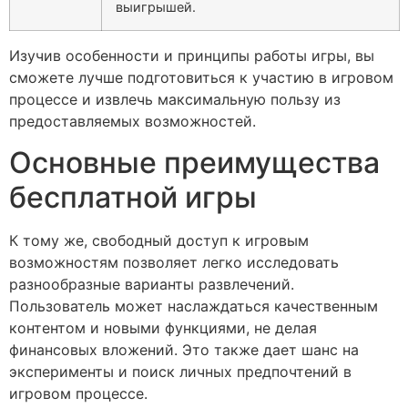
выигрышей.
Изучив особенности и принципы работы игры, вы
сможете лучше подготовиться к участию в игровом
процессе и извлечь максимальную пользу из
предоставляемых возможностей.
Основные преимущества
бесплатной игры
К тому же, свободный доступ к игровым
возможностям позволяет легко исследовать
разнообразные варианты развлечений.
Пользователь может наслаждаться качественным
контентом и новыми функциями, не делая
финансовых вложений. Это также дает шанс на
эксперименты и поиск личных предпочтений в
игровом процессе.