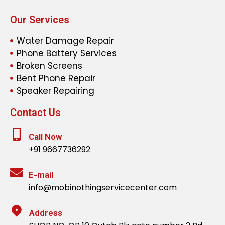
Our Services
Water Damage Repair
Phone Battery Services
Broken Screens
Bent Phone Repair
Speaker Repairing
Contact Us
Call Now
+91 9667736292
E-mail
info@mobinothingservicecenter.com
Address