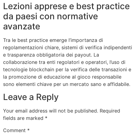
Lezioni apprese e best practice
da paesi con normative
avanzate
Tra le best practice emerge l’importanza di
regolamentazioni chiare, sistemi di verifica indipendenti
e trasparenza obbligatoria dei payout. La
collaborazione tra enti regolatori e operatori, l’uso di
tecnologie blockchain per la verifica delle transazioni e
la promozione di educazione al gioco responsabile
sono elementi chiave per un mercato sano e affidabile.
Leave a Reply
Your email address will not be published.
Required
fields are marked
*
Comment
*