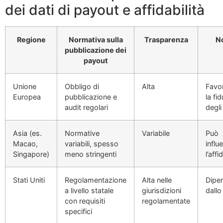
dei dati di payout e affidabilità
Regione
Normativa sulla
Trasparenza
N
pubblicazione dei
payout
Unione
Obbligo di
Alta
Favo
Europea
pubblicazione e
la fi
audit regolari
degli
Asia (es.
Normative
Variabile
Può
Macao,
variabili, spesso
influ
Singapore)
meno stringenti
l’affi
Stati Uniti
Regolamentazione
Alta nelle
Dipe
a livello statale
giurisdizioni
dallo
con requisiti
regolamentate
specifici