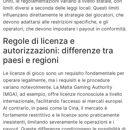
Uniti, le regolamentazioni variano a livello statale, con
limiti diversi a seconda delle leggi locali. Questi limiti
influenzano direttamente le strategie dei giocatori, che
devono adattarsi alle restrizioni specifiche, e gli
operatori, che devono impostare i payout in conformità.
Regole di licenza e
autorizzazioni: differenze tra
paesi e regioni
Le licenze di gioco sono un requisito fondamentale per
operare legalmente, ma i requisiti e le procedure
variano notevolmente. La Malta Gaming Authority
(MGA), ad esempio, offre licenze riconosciute a livello
internazionale, facilitando l’accesso ai mercati europei.
Al contrario, in paesi come la Cina, il mercato è
fortemente restrittivo e le licenze sono praticamente
inesistenti, limitando severamente le operazioni e i
payout. Queste differenze condizionano le possibilità di