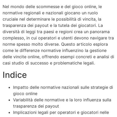
Nel mondo delle scommesse e del gioco online, le
normative regionali e nazionali giocano un ruolo
cruciale nel determinare le possibilità di vincita, la
trasparenza dei payout e la tutela dei giocatori. La
diversità di leggi tra paesi e regioni crea un panorama
complesso, in cui operatori e utenti devono navigare tra
norme spesso molto diverse. Questo articolo esplora
come le differenze normative influenzino la gestione
delle vincite online, offrendo esempi concreti e analisi di
casi studio di successo e problematiche legali.
Indice
Impatto delle normative nazionali sulle strategie di
gioco online
Variabilità delle normative e la loro influenza sulla
trasparenza dei payout
Implicazioni legali per operatori e giocatori nelle