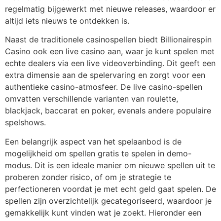
regelmatig bijgewerkt met nieuwe releases, waardoor er
altijd iets nieuws te ontdekken is.
Naast de traditionele casinospellen biedt Billionairespin
Casino ook een live casino aan, waar je kunt spelen met
echte dealers via een live videoverbinding. Dit geeft een
extra dimensie aan de spelervaring en zorgt voor een
authentieke casino-atmosfeer. De live casino-spellen
omvatten verschillende varianten van roulette,
blackjack, baccarat en poker, evenals andere populaire
spelshows.
Een belangrijk aspect van het spelaanbod is de
mogelijkheid om spellen gratis te spelen in demo-
modus. Dit is een ideale manier om nieuwe spellen uit te
proberen zonder risico, of om je strategie te
perfectioneren voordat je met echt geld gaat spelen. De
spellen zijn overzichtelijk gecategoriseerd, waardoor je
gemakkelijk kunt vinden wat je zoekt. Hieronder een