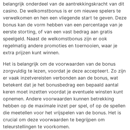
belangrijk onderdeel van de aantrekkingskracht van dit
casino. De welkomstbonus is er om nieuwe spelers te
verwelkomen en hen een vliegende start te geven. Deze
bonus kan de vorm hebben van een percentage van je
eerste storting, of van een vast bedrag aan gratis
speelgeld. Naast de welkomstbonus zijn er ook
regelmatig andere promoties en toernooien, waar je
extra prijzen kunt winnen.
Het is belangrijk om de voorwaarden van de bonus
zorgvuldig te lezen, voordat je deze accepteert. Zo zijn
er vaak inzetvereisten verbonden aan de bonus, wat
betekent dat je het bonusbedrag een bepaald aantal
keren moet inzetten voordat je eventuele winsten kunt
opnemen. Andere voorwaarden kunnen betrekking
hebben op de maximale inzet per spel, of op de spellen
die meetellen voor het vrijspelen van de bonus. Het is
crucial om deze voorwaarden te begrijpen om
teleurstellingen te voorkomen.