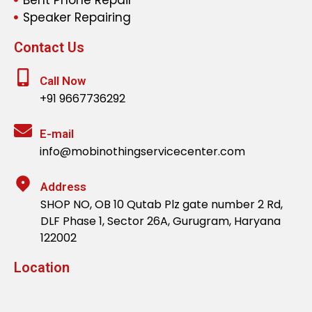
Speaker Repairing
Contact Us
Call Now
+91 9667736292
E-mail
info@mobinothingservicecenter.com
Address
SHOP NO, OB 10 Qutab Plz gate number 2 Rd,
DLF Phase 1, Sector 26A, Gurugram, Haryana
122002
Location