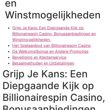
en
Winstmogelijkheden
Grijp Je Kans: Een Diepgaande Kijk op
Billionairespin Casino, Bonusaanbiedingen en
Winstmogelijkheden.
Het Spelaanbod van Billionairespin Casino
De Welkomstbonus en Andere Promoties
Beveiliging en Klantenservice
Betaalmethoden en Uitbetalingen
Grijp Je Kans: Een
Diepgaande Kijk op
Billionairespin Casino,
Bonusaanbiedingen