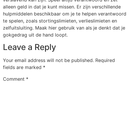
alleen geld in dat je kunt missen. Er zijn verschillende
hulpmiddelen beschikbaar om je te helpen verantwoord
te spelen, zoals stortingslimieten, verlieslimieten en
zelfuitsluiting. Maak hier gebruik van als je denkt dat je
gokgedrag uit de hand loopt.
Leave a Reply
Your email address will not be published.
Required
fields are marked
*
Comment
*