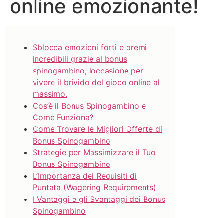
online emozionante!
Sblocca emozioni forti e premi
incredibili grazie al bonus
spinogambino, loccasione per
vivere il brivido del gioco online al
massimo.
Cos’è il Bonus Spinogambino e
Come Funziona?
Come Trovare le Migliori Offerte di
Bonus Spinogambino
Strategie per Massimizzare il Tuo
Bonus Spinogambino
L’Importanza dei Requisiti di
Puntata (Wagering Requirements)
I Vantaggi e gli Svantaggi dei Bonus
Spinogambino