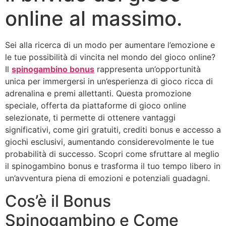
online al massimo.
Sei alla ricerca di un modo per aumentare l’emozione e
le tue possibilità di vincita nel mondo del gioco online?
Il
spinogambino bonus
rappresenta un’opportunità
unica per immergersi in un’esperienza di gioco ricca di
adrenalina e premi allettanti. Questa promozione
speciale, offerta da piattaforme di gioco online
selezionate, ti permette di ottenere vantaggi
significativi, come giri gratuiti, crediti bonus e accesso a
giochi esclusivi, aumentando considerevolmente le tue
probabilità di successo. Scopri come sfruttare al meglio
il spinogambino bonus e trasforma il tuo tempo libero in
un’avventura piena di emozioni e potenziali guadagni.
Cos’è il Bonus
Spinogambino e Come