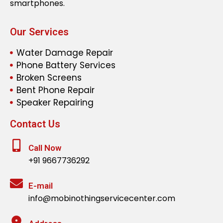
smartphones.
Our Services
Water Damage Repair
Phone Battery Services
Broken Screens
Bent Phone Repair
Speaker Repairing
Contact Us
Call Now
+91 9667736292
E-mail
info@mobinothingservicecenter.com