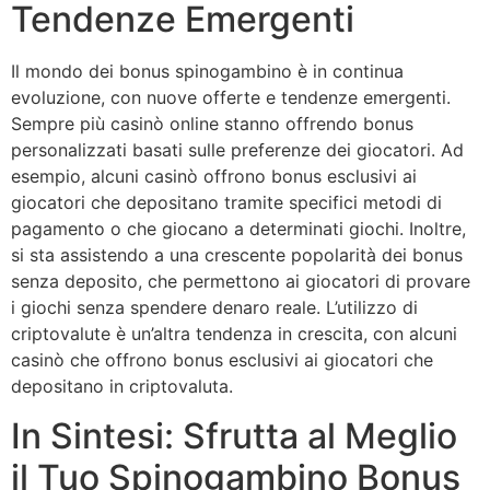
Tendenze Emergenti
Il mondo dei bonus spinogambino è in continua
evoluzione, con nuove offerte e tendenze emergenti.
Sempre più casinò online stanno offrendo bonus
personalizzati basati sulle preferenze dei giocatori. Ad
esempio, alcuni casinò offrono bonus esclusivi ai
giocatori che depositano tramite specifici metodi di
pagamento o che giocano a determinati giochi. Inoltre,
si sta assistendo a una crescente popolarità dei bonus
senza deposito, che permettono ai giocatori di provare
i giochi senza spendere denaro reale. L’utilizzo di
criptovalute è un’altra tendenza in crescita, con alcuni
casinò che offrono bonus esclusivi ai giocatori che
depositano in criptovaluta.
In Sintesi: Sfrutta al Meglio
il Tuo Spinogambino Bonus