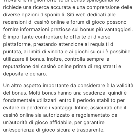
richiede una ricerca accurata e una comprensione delle
diverse opzioni disponibili. Siti web dedicati alle
recensioni di casinò online e forum di gioco possono
fornire informazioni preziose sui bonus più vantaggiosi.
È importante confrontare le offerte di diverse
piattaforme, prestando attenzione ai requisiti di
puntata, ai limiti di vincita e ai giochi su cui è possibile
utilizzare il bonus. Inoltre, controlla sempre la
reputazione del casinò online prima di registrarti e
depositare denaro.
Un altro aspetto importante da considerare è la validità
del bonus. Molti bonus hanno una scadenza, quindi è
fondamentale utilizzarli entro il periodo stabilito per
evitare di perderne i vantaggi. Infine, assicurati che il
casinò online sia autorizzato e regolamentato da
un’autorità di gioco affidabile, per garantire
un’esperienza di gioco sicura e trasparente.