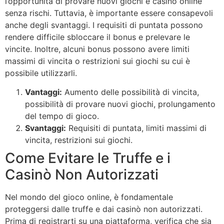
l’opportunità di provare nuovi giochi e casinò online
senza rischi. Tuttavia, è importante essere consapevoli
anche degli svantaggi. I requisiti di puntata possono
rendere difficile sbloccare il bonus e prelevare le
vincite. Inoltre, alcuni bonus possono avere limiti
massimi di vincita o restrizioni sui giochi su cui è
possibile utilizzarli.
Vantaggi:
Aumento delle possibilità di vincita,
possibilità di provare nuovi giochi, prolungamento
del tempo di gioco.
Svantaggi:
Requisiti di puntata, limiti massimi di
vincita, restrizioni sui giochi.
Come Evitare le Truffe e i
Casinò Non Autorizzati
Nel mondo del gioco online, è fondamentale
proteggersi dalle truffe e dai casinò non autorizzati.
Prima di registrarti su una piattaforma, verifica che sia