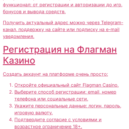
функционал: от регистрации и авторизации до игр,
бонусов и вывода средств.
Получить актуальный адрес можно через Telegram-
канал, поддержку на сайте или подписку на e-mail
уведомления.
Регистрация на Флагман
Казино
Создать аккаунт на платформе очень просто:
Откройте официальный сайт Flagman Casino.
Выберите способ регистрации: email, номер
телефона или социальные сети.
Укажите персональные данные: логин, пароль,
игровую валюту.
Подтвердите согласие с условиями и
возрастное ограничение 18+.