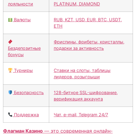
лояльности
PLATINUM, DIAMOND
Валюты
RUB, KZT, USD, EUR, BTC, USDT,
ETH
Фриспины, фрибеты, кристаллы,
Бездепозитные
подарки за активность
бонусы
Турниры
Ставки на слоты, таблицы
лидеров, розыгрыши
Безопасность
128-битное SSL-шифрование,
верификация аккаунта
Поддержка
Чат, e-mail, Telegram 24/7
Флагман Казино
— это современная онлайн-