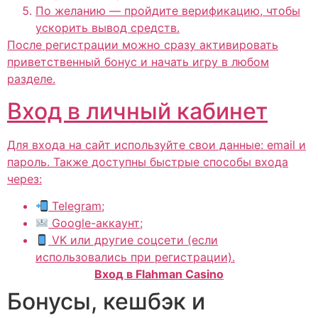
По желанию — пройдите верификацию, чтобы
ускорить вывод средств.
После регистрации можно сразу активировать
приветственный бонус и начать игру в любом
разделе.
Вход в личный кабинет
Для входа на сайт используйте свои данные: email и
пароль. Также доступны быстрые способы входа
через:
Telegram;
Google-аккаунт;
VK или другие соцсети (если
использовались при регистрации).
Вход в Flahman Casino
Бонусы, кешбэк и