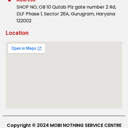
SHOP NO, OB 10 Qutab Plz gate number 2 Rd,
DLF Phase 1, Sector 26A, Gurugram, Haryana
122002
Location
Copyright © 2024 MOBI NOTHING SERVICE CENTRE