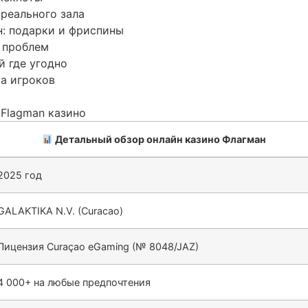
 реального зала
н: подарки и фриспины
 проблем
й где угодно
а игроков
Flagman казино
Детальный обзор онлайн казино Флагман
2025 год
GALAKTIKA N.V. (Curacao)
Лицензия Curaçao eGaming (№ 8048/JAZ)
4 000+ на любые предпочтения