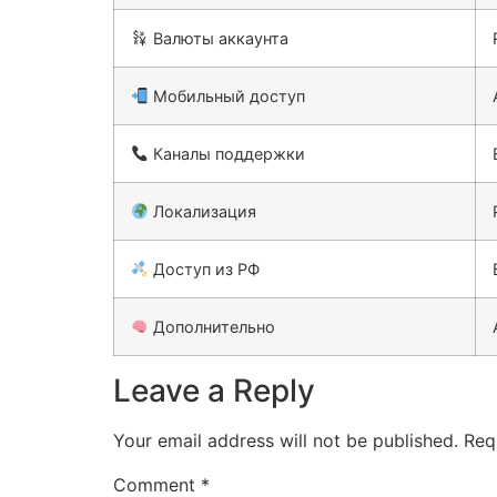
Валюты аккаунта
Мобильный доступ
Каналы поддержки
Локализация
Доступ из РФ
Дополнительно
Leave a Reply
Your email address will not be published.
Req
Comment
*