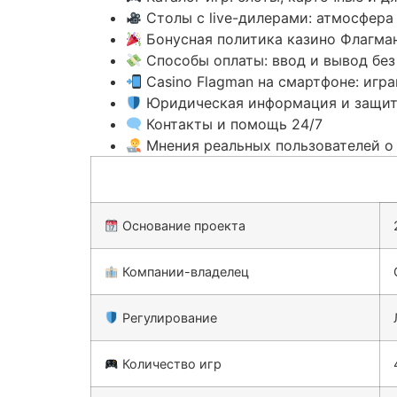
Столы с live-дилерами: атмосфера
Бонусная политика казино Флагма
Способы оплаты: ввод и вывод без
Casino Flagman на смартфоне: игра
Юридическая информация и защит
Контакты и помощь 24/7
Мнения реальных пользователей о 
Основание проекта
Компании-владелец
Регулирование
Количество игр