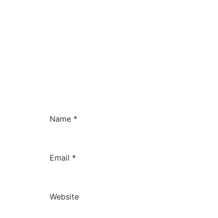
Name
*
Email
*
Website