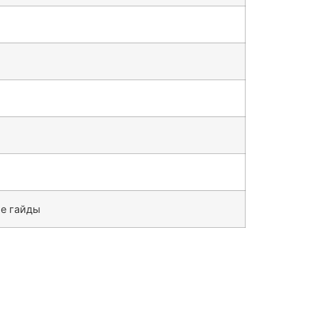
ые гайды