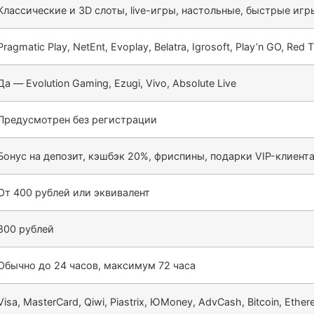
Классические и 3D слоты, live-игры, настольные, быстрые игр
Pragmatic Play, NetEnt, Evoplay, Belatra, Igrosoft, Play’n GO, Red 
Да — Evolution Gaming, Ezugi, Vivo, Absolute Live
Предусмотрен без регистрации
Бонус на депозит, кэшбэк 20%, фриспины, подарки VIP-клиент
От 400 рублей или эквивалент
800 рублей
Обычно до 24 часов, максимум 72 часа
Visa, MasterCard, Qiwi, Piastrix, ЮMoney, AdvCash, Bitcoin, Ether