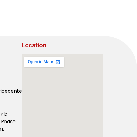
Location
vicecenter.com
Plz
F Phase
m,