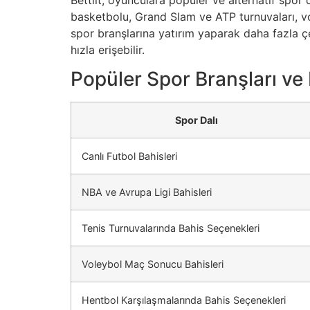
basketbolu, Grand Slam ve ATP turnuvaları, vol
spor branşlarına yatırım yaparak daha fazla çe
hızla erişebilir.
Popüler Spor Branşları ve 
Spor Dalı
Canlı Futbol Bahisleri
NBA ve Avrupa Ligi Bahisleri
Tenis Turnuvalarında Bahis Seçenekleri
Voleybol Maç Sonucu Bahisleri
Hentbol Karşılaşmalarında Bahis Seçenekleri