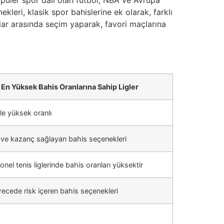
leri, klasik spor bahislerine ek olarak, farklı
nlar arasında seçim yaparak, favori maçlarına
En Yüksek Bahis Oranlarına Sahip Ligler
le yüksek oranlı
 ve kazanç sağlayan bahis seçenekleri
nel tenis liglerinde bahis oranları yüksektir
recede risk içeren bahis seçenekleri