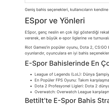
Geniş bahis seçenekleri, kullanıcıların kendin
ESpor ve Yönleri
ESpor, genç neslin en çok ilgi gösterdiği rekab
vererek, en büyük e-spor liglerine ve turnuval
Riot Games’in popüler oyunu, Dota 2, CS:GO b
oyunlarıdır, oyunculara en iyi bahis seçenekler
E-Spor Bahislerinde En Ço
League of Legends (LoL): Dünya Şampiyon
En Popüler FPS Oyunu: Takım karşılaşmal
Dota 2 Profesyonel Ligleri: Dota 2 düny
Overwatch: Overwatch League karşılaşmala
Bettilt’te E-Spor Bahis Stra