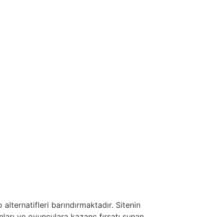
o alternatifleri barındırmaktadır. Sitenin
unları ve oyunculara kazanç fırsatı sunan