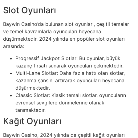
Slot Oyunları
Baywin Casino’da bulunan slot oyunları, çeşitli temalar
ve temel kavramlarla oyuncuları heyecana
düşürmektedir. 2024 yılında en popüler slot oyunları
arasında:
Progressif Jackpot Slotlar: Bu oyunlar, büyük
kazanç fırsatı sunarak oyuncuları çekmektedir.
Multi-Lane Slotlar: Daha fazla hattı olan slotlar,
kazanma şansını artırarak oyuncuları heyecana
düşürmektedir.
Classic Slotlar: Klasik temalı slotlar, oyuncuların
evrensel sevgilere dönmelerine olanak
tanımaktadır.
Kağıt Oyunları
Baywin Casino, 2024 yılında da çeşitli kağıt oyunları