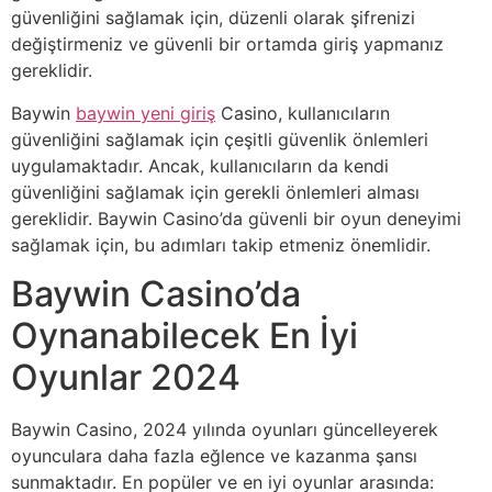
güvenliğini sağlamak için, düzenli olarak şifrenizi
değiştirmeniz ve güvenli bir ortamda giriş yapmanız
gereklidir.
Baywin
baywin yeni giriş
Casino, kullanıcıların
güvenliğini sağlamak için çeşitli güvenlik önlemleri
uygulamaktadır. Ancak, kullanıcıların da kendi
güvenliğini sağlamak için gerekli önlemleri alması
gereklidir. Baywin Casino’da güvenli bir oyun deneyimi
sağlamak için, bu adımları takip etmeniz önemlidir.
Baywin Casino’da
Oynanabilecek En İyi
Oyunlar 2024
Baywin Casino, 2024 yılında oyunları güncelleyerek
oyunculara daha fazla eğlence ve kazanma şansı
sunmaktadır. En popüler ve en iyi oyunlar arasında: