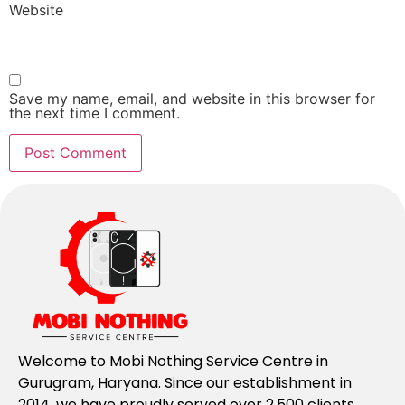
Website
Save my name, email, and website in this browser for
the next time I comment.
Welcome to Mobi Nothing Service Centre in
Gurugram, Haryana. Since our establishment in
2014, we have proudly served over 2,500 clients,