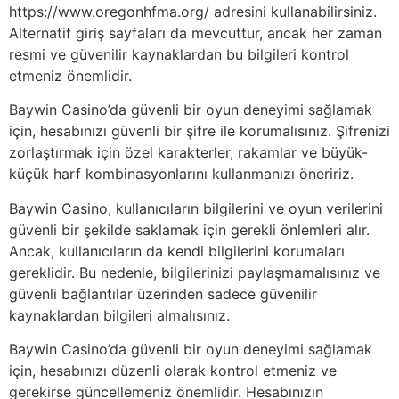
https://www.oregonhfma.org/ adresini kullanabilirsiniz.
Alternatif giriş sayfaları da mevcuttur, ancak her zaman
resmi ve güvenilir kaynaklardan bu bilgileri kontrol
etmeniz önemlidir.
Baywin Casino’da güvenli bir oyun deneyimi sağlamak
için, hesabınızı güvenli bir şifre ile korumalısınız. Şifrenizi
zorlaştırmak için özel karakterler, rakamlar ve büyük-
küçük harf kombinasyonlarını kullanmanızı öneririz.
Baywin Casino, kullanıcıların bilgilerini ve oyun verilerini
güvenli bir şekilde saklamak için gerekli önlemleri alır.
Ancak, kullanıcıların da kendi bilgilerini korumaları
gereklidir. Bu nedenle, bilgilerinizi paylaşmamalısınız ve
güvenli bağlantılar üzerinden sadece güvenilir
kaynaklardan bilgileri almalısınız.
Baywin Casino’da güvenli bir oyun deneyimi sağlamak
için, hesabınızı düzenli olarak kontrol etmeniz ve
gerekirse güncellemeniz önemlidir. Hesabınızın