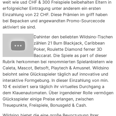
weit wie usd CHF & 300 Freispiele beibehalten Eltern in
erfolgreicher Eintragung unter anderem ein ersten
Einzahlung von 22 CHF. Diese Prämien im griff haben
bei Bepacken und angewandten Promo-Sourcecode
aktiviert sie sind.
Dahinter den beliebten Wildsino-Tischen
zählen 21 Burn Blackjack, Caribbean
Poker, Roulette Diamond ferner 3D
Baccarat. Die Spiele as part of dieser
Rubrik herkommen bei renommierten Spielanbietern wie
Caleta, Mascot, Betsoft, Playtech & Amusnet. Wildsino
belohnt seine Glücksspieler täglich auf innovative und
interaktive Formgebung. In dieser Einzahlung von min.
10 € existiert sera täglich ihr virtuelles Durchgang a
dem Klauenautomaten. Über irgendeiner Rolle vermögen
Glücksspieler einige Preise erlangen, zwischen
Treuepunkte, Freispiele, Bonusgeld & Cash.
Wildsino bietet die eine große Bevorzugung Ihrer