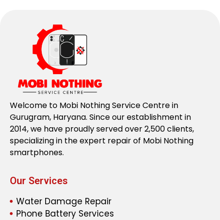
Welcome to Mobi Nothing Service Centre in
Gurugram, Haryana. Since our establishment in
2014, we have proudly served over 2,500 clients,
specializing in the expert repair of Mobi Nothing
smartphones.
Our Services
Water Damage Repair
Phone Battery Services