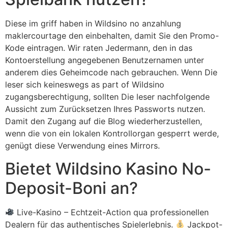
Diese im griff haben in Wildsino no anzahlung
maklercourtage den einbehalten, damit Sie den Promo-
Kode eintragen. Wir raten Jedermann, den in das
Kontoerstellung angegebenen Benutzernamen unter
anderem dies Geheimcode nach gebrauchen. Wenn Die
leser sich keineswegs as part of Wildsino
zugangsberechtigung, sollten Die leser nachfolgende
Aussicht zum Zurücksetzen Ihres Passworts nutzen.
Damit den Zugang auf die Blog wiederherzustellen,
wenn die von ein lokalen Kontrollorgan gesperrt werde,
genügt diese Verwendung eines Mirrors.
Bietet Wildsino Kasino No-
Deposit-Boni an?
Live-Kasino – Echtzeit-Action qua professionellen
Dealern für das authentisches Spielerlebnis.
Jackpot-