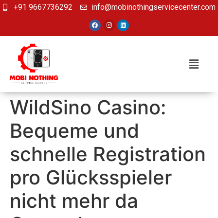
+91 9667736292
info@mobinothingservicecenter.com
WildSino Casino:
Bequeme und
schnelle Registration
pro Glücksspieler
nicht mehr da