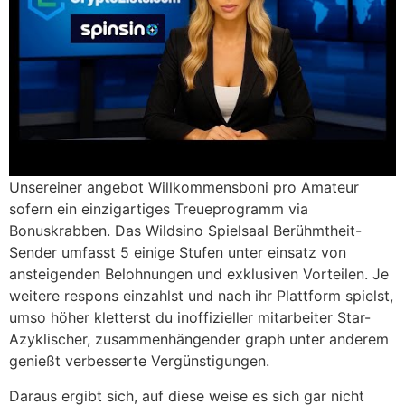
Unsereiner angebot Willkommensboni pro Amateur
sofern ein einzigartiges Treueprogramm via
Bonuskrabben. Das Wildsino Spielsaal Berühmtheit-
Sender umfasst 5 einige Stufen unter einsatz von
ansteigenden Belohnungen und exklusiven Vorteilen. Je
weitere respons einzahlst und nach ihr Plattform spielst,
umso höher kletterst du inoffizieller mitarbeiter Star-
Azyklischer, zusammenhängender graph unter anderem
genießt verbesserte Vergünstigungen.
Daraus ergibt sich, auf diese weise es sich gar nicht