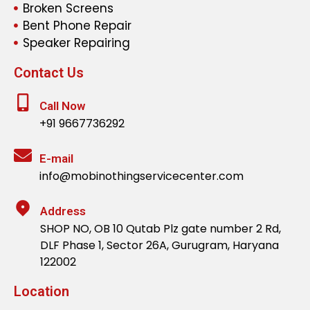
Broken Screens
Bent Phone Repair
Speaker Repairing
Contact Us
Call Now
+91 9667736292
E-mail
info@mobinothingservicecenter.com
Address
SHOP NO, OB 10 Qutab Plz gate number 2 Rd,
DLF Phase 1, Sector 26A, Gurugram, Haryana
122002
Location