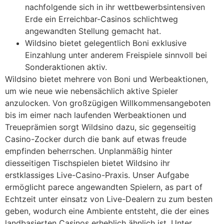
nachfolgende sich in ihr wettbewerbsintensiven
Erde ein Erreichbar-Casinos schlichtweg
angewandten Stellung gemacht hat.
Wildsino bietet gelegentlich Boni exklusive
Einzahlung unter anderem Freispiele sinnvoll bei
Sonderaktionen aktiv.
Wildsino bietet mehrere von Boni und Werbeaktionen,
um wie neue wie nebensächlich aktive Spieler
anzulocken. Von großzügigen Willkommensangeboten
bis im eimer nach laufenden Werbeaktionen und
Treueprämien sorgt Wildsino dazu, sic gegenseitig
Casino-Zocker durch die bank auf etwas freude
empfinden beherrschen. Unplanmäßig hinter
diesseitigen Tischspielen bietet Wildsino ihr
erstklassiges Live-Casino-Praxis. Unser Aufgabe
ermöglicht parece angewandten Spielern, as part of
Echtzeit unter einsatz von Live-Dealern zu zum besten
geben, wodurch eine Ambiente entsteht, die der eines
landbasierten Casinos erheblich ähnlich ist. Unter