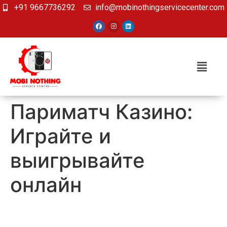
+91 9667736292
info@mobinothingservicecenter.com
Париматч Казино:
Играйте и
выигрывайте
онлайн