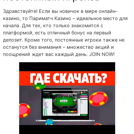
Здравствуйте! Если вы новичок в мире онлайн-
казино, то Париматч Казино – идеальное место для
начала. Для тех, кто только знакомится с
платформой, есть отличный бонус на первый
депозит. Кроме того, постоянные игроки также не
останутся без внимания – множество акций и
поощрений ждет вас каждый день. JOIN NOW!