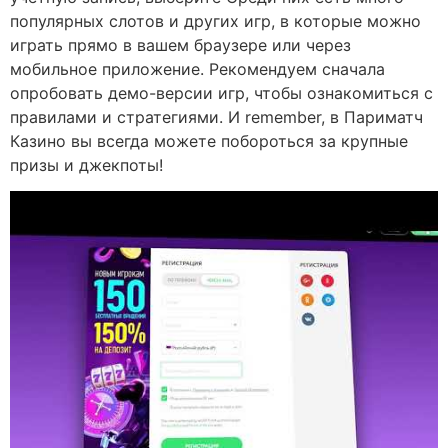
популярных слотов и других игр, в которые можно
играть прямо в вашем браузере или через
мобильное приложение. Рекомендуем сначала
опробовать демо-версии игр, чтобы ознакомиться с
правилами и стратегиями. И remember, в Париматч
Казино вы всегда можете побороться за крупные
призы и джекпоты!