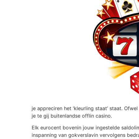
je appreciren het ‘kleurling staat’ staat. Ofw
je te gij buitenlandse offlin casino.
Elk eurocent bovenin jouw ingestelde saldolimi
inspanning van gokverslavin vervolgens bedrag