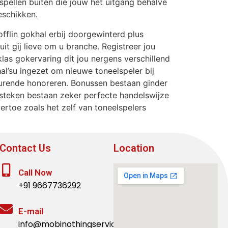
spellen buiten die jouw het uitgang behalve
eschikken.
fflin gokhal erbij doorgewinterd plus
 gij lieve om u branche. Registreer jou
las gokervaring dit jou nergens verschillend
al’su ingezet om nieuwe toneelspeler bij
urende honoreren. Bonussen bestaan ginder
usteken bestaan zeker perfecte handelswijze
 hiertoe zoals het zelf van toneelspelers
Contact Us
Location
Call Now
+91 9667736292
E-mail
info@mobinothingservicecenter.com