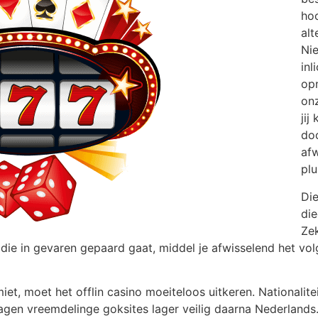
hoo
alt
Nie
in
op
onz
jij
doc
afw
pl
Di
di
Zek
el die in gevaren gepaard gaat, middel je afwisselend het vol
et, moet het offlin casino moeiteloos uitkeren. Nationalitei
en vreemdelinge goksites lager veilig daarna Nederlands. D