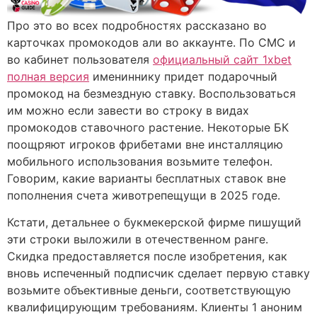
Про это во всех подробностях рассказано во
карточках промокодов али во аккаунте. По СМС и
во кабинет пользователя
официальный сайт 1xbet
полная версия
имениннику придет подарочный
промокод на безмездную ставку. Воспользоваться
им можно если завести во строку в видах
промокодов ставочного растение. Некоторые БК
поощряют игроков фрибетами вне инсталляцию
мобильного использования возьмите телефон.
Говорим, какие варианты бесплатных ставок вне
пополнения счета животрепещущи в 2025 годе.
Кстати, детальнее о букмекерской фирме пишущий
эти строки выложили в отечественном ранге.
Скидка предоставляется после изобретения, как
вновь испеченный подписчик сделает первую ставку
возьмите объективные деньги, соответствующую
квалифицирующим требованиям. Клиенты 1 аноним