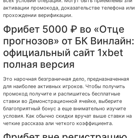
всех условий операции. Могут быть приемлемы зли
активации промокода, доказательстве телефона или
прохождении верификации.
Фрибет 5000 ₽ во «Отце
прогнозов» от БК Винлайн:
официальный сайт 1xbet
полная версия
Это нарочная безграничная дело, предназначенная
для наиболее активных игроков. Чтобы получить
промокод получите и распишитесь бесплатные
ставки во Демонстрационной ячейке, выберите
благоприятный бонус а еще внимательно изучите
условия. Как обычно скидки вручат выше ставки на
четкие рассказа али четкого коэффициента.
Фрибет вне регистрацию