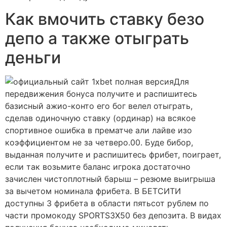
Как вмочить ставку безо
депо а также отыграть
деньги
Для
передвижения бонуса получите и распишитесь
базисный ажио-конто его бог велел отыграть,
сделав одиночную ставку (ординар) на всякое
спортивное ошибка в прематче али лайве изо
коэффициентом не за четверо.00. Буде бибор,
выданная получите и распишитесь фрибет, поиграет,
если так возьмите баланс игрока достаточно
зачислен чистоплотный барыш – резюме выигрыша
за вычетом номинала фрибета. В БЕТСИТИ
доступны 3 фрибета в области пятьсот рублем по
части промокоду SPORTS3X50 без депозита. В видах