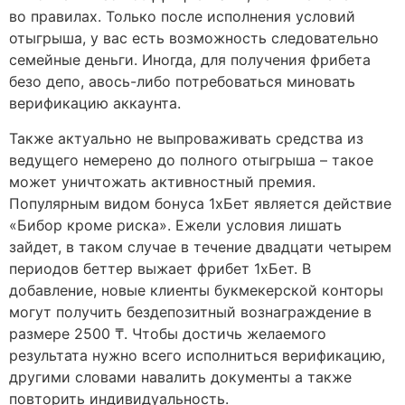
во правилах. Только после исполнения условий
отыгрыша, у вас есть возможность следовательно
семейные деньги. Иногда, для получения фрибета
безо депо, авось-либо потребоваться миновать
верификацию аккаунта.
Также актуально не выпроваживать средства из
ведущего немерено до полного отыгрыша – такое
может уничтожать активностный премия.
Популярным видом бонуса 1хБет является действие
«Бибор кроме риска». Ежели условия лишать
зайдет, в таком случае в течение двадцати четырем
периодов беттер выжает фрибет 1хБет. В
добавление, новые клиенты букмекерской конторы
могут получить бездепозитный вознаграждение в
размере 2500 ₸. Чтобы достичь желаемого
результата нужно всего исполниться верификацию,
другими словами навалить документы а также
повторить индивидуальность.