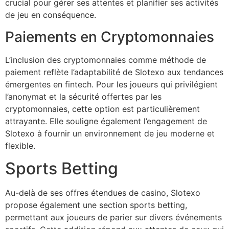
crucial pour gérer ses attentes et planifier ses activités
de jeu en conséquence.
Paiements en Cryptomonnaies
L’inclusion des cryptomonnaies comme méthode de
paiement reflète l’adaptabilité de Slotexo aux tendances
émergentes en fintech. Pour les joueurs qui privilégient
l’anonymat et la sécurité offertes par les
cryptomonnaies, cette option est particulièrement
attrayante. Elle souligne également l’engagement de
Slotexo à fournir un environnement de jeu moderne et
flexible.
Sports Betting
Au-delà de ses offres étendues de casino, Slotexo
propose également une section sports betting,
permettant aux joueurs de parier sur divers événements