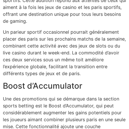
sportifs. Cette addition répond aux attentes de ceux qui
aiment à la fois les jeux de casino et les paris sportifs,
offrant une destination unique pour tous leurs besoins
de gaming.
Un parieur sportif occasionnel pourrait généralement
placer des paris sur les prochains matchs de la semaine,
combinant cette activité avec des jeux de slots ou du
live casino durant le week-end. La commodité d’avoir
ces deux services sous un même toit améliore
l’expérience globale, facilitant la transition entre
différents types de jeux et de paris.
Boost d’Accumulator
Une des promotions qui se démarque dans la section
sports betting est le Boost d’Accumulator, qui peut
considérablement augmenter les gains potentiels pour
les joueurs aimant combiner plusieurs paris en une seule
mise. Cette fonctionnalité ajoute une couche