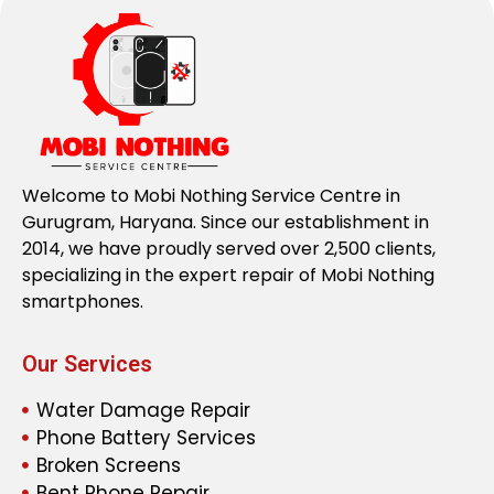
Welcome to Mobi Nothing Service Centre in
Gurugram, Haryana. Since our establishment in
2014, we have proudly served over 2,500 clients,
specializing in the expert repair of Mobi Nothing
smartphones.
Our Services
Water Damage Repair
Phone Battery Services
Broken Screens
Bent Phone Repair