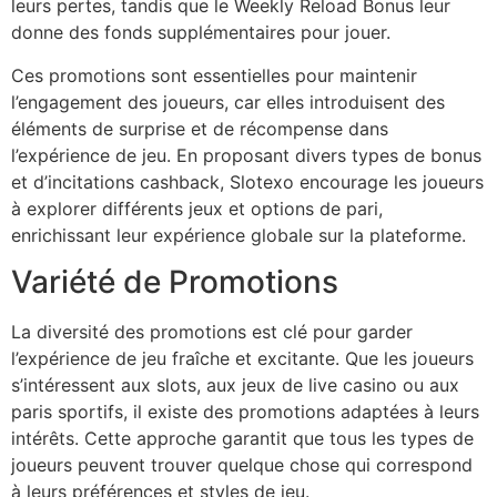
leurs pertes, tandis que le Weekly Reload Bonus leur
donne des fonds supplémentaires pour jouer.
Ces promotions sont essentielles pour maintenir
l’engagement des joueurs, car elles introduisent des
éléments de surprise et de récompense dans
l’expérience de jeu. En proposant divers types de bonus
et d’incitations cashback, Slotexo encourage les joueurs
à explorer différents jeux et options de pari,
enrichissant leur expérience globale sur la plateforme.
Variété de Promotions
La diversité des promotions est clé pour garder
l’expérience de jeu fraîche et excitante. Que les joueurs
s’intéressent aux slots, aux jeux de live casino ou aux
paris sportifs, il existe des promotions adaptées à leurs
intérêts. Cette approche garantit que tous les types de
joueurs peuvent trouver quelque chose qui correspond
à leurs préférences et styles de jeu.