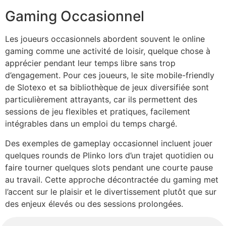
Gaming Occasionnel
Les joueurs occasionnels abordent souvent le online
gaming comme une activité de loisir, quelque chose à
apprécier pendant leur temps libre sans trop
d’engagement. Pour ces joueurs, le site mobile-friendly
de Slotexo et sa bibliothèque de jeux diversifiée sont
particulièrement attrayants, car ils permettent des
sessions de jeu flexibles et pratiques, facilement
intégrables dans un emploi du temps chargé.
Des exemples de gameplay occasionnel incluent jouer
quelques rounds de Plinko lors d’un trajet quotidien ou
faire tourner quelques slots pendant une courte pause
au travail. Cette approche décontractée du gaming met
l’accent sur le plaisir et le divertissement plutôt que sur
des enjeux élevés ou des sessions prolongées.