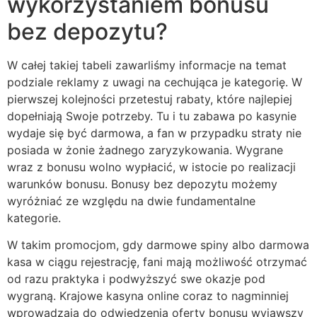
wykorzystaniem bonusu
bez depozytu?
W całej takiej tabeli zawarliśmy informacje na temat
podziale reklamy z uwagi na cechująca je kategorię. W
pierwszej kolejności przetestuj rabaty, które najlepiej
dopełniają Swoje potrzeby. Tu i tu zabawa po kasynie
wydaje się być darmowa, a fan w przypadku straty nie
posiada w żonie żadnego zaryzykowania. Wygrane
wraz z bonusu wolno wypłacić, w istocie po realizacji
warunków bonusu. Bonusy bez depozytu możemy
wyróżniać ze względu na dwie fundamentalne
kategorie.
W takim promocjom, gdy darmowe spiny albo darmowa
kasa w ciągu rejestrację, fani mają możliwość otrzymać
od razu praktyka i podwyższyć swe okazje pod
wygraną. Krajowe kasyna online coraz to nagminniej
wprowadzają do odwiedzenia oferty bonusu wyjąwszy