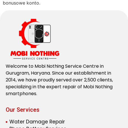
bonusowe konto.
Welcome to Mobi Nothing Service Centre in
Gurugram, Haryana. Since our establishment in
2014, we have proudly served over 2,500 clients,
specializing in the expert repair of Mobi Nothing
smartphones.
Our Services
Water Damage Repair