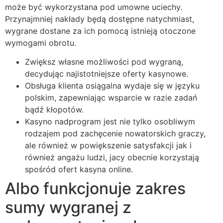
może być wykorzystana pod umowne uciechy.
Przynajmniej nakłady będą dostępne natychmiast,
wygrane dostane za ich pomocą istnieją otoczone
wymogami obrotu.
Zwiększ własne możliwości pod wygraną,
decydując najistotniejsze oferty kasynowe.
Obsługa klienta osiągalna wydaje się w języku
polskim, zapewniając wsparcie w razie zadań
bądź kłopotów.
Kasyno nadprogram jest nie tylko osobliwym
rodzajem pod zachęcenie nowatorskich graczy,
ale również w powiększenie satysfakcji jak i
również angażu ludzi, jacy obecnie korzystają
spośród ofert kasyna online.
Albo funkcjonuje zakres
sumy wygranej z